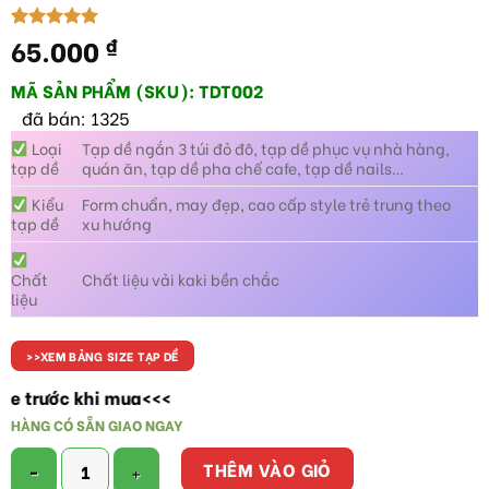
65.000
₫
5.00
1
trên 5
dựa trên
đánh giá
MÃ SẢN PHẨM (SKU): TDT002
đã bán: 1325
Loại
Tạp dề ngắn 3 túi đỏ đô, tạp dề phục vụ nhà hàng,
tạp dề
quán ăn, tạp dề pha chế cafe, tạp dề nails…
Kiểu
Form chuẩn, may đẹp, cao cấp style trẻ trung theo
tạp dề
xu hướng
Chất
Chất liệu vải kaki bền chắc
liệu
>>XEM BẢNG SIZE TẠP DỀ
trước khi mua<<<
HÀNG CÓ SẴN GIAO NGAY
Tạp dề ngang 3 túi đỏ đô số lượng
THÊM VÀO GIỎ