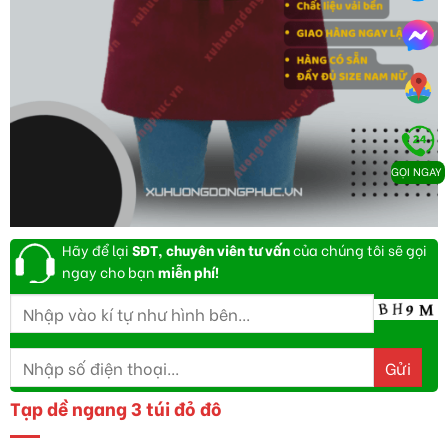
GỌI NGAY
Hãy để lại
SĐT, chuyên viên tư vấn
của chúng tôi sẽ gọi
ngay cho bạn
miễn phí!
Tạp dề ngang 3 túi đỏ đô