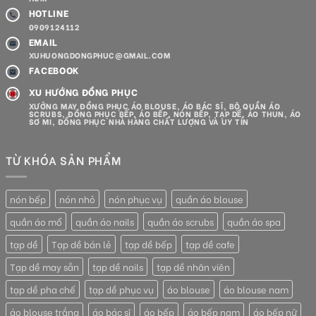
HOTLINE
0909124112
EMAIL
XUHUONGDONGPHUC@GMAIL.COM
FACEBOOK
XU HƯỚNG ĐỒNG PHỤC
XƯỞNG MAY ĐỒNG PHỤC ÁO BLOUSE, ÁO BÁC SĨ, BỘ QUẦN ÁO
SCRUBS, ĐỒNG PHỤC BẾP, ÁO BẾP, NÓN BẾP, TẠP DỀ, ÁO THUN, ÁO
SƠ MI, ĐỒNG PHỤC NHÀ HÀNG CHẤT LƯỢNG VÀ UY TÍN
TỪ KHÓA SẢN PHẨM
nón bếp
nón nhỏ
nón phục vụ
quần áo blouse
quần áo mổ
quần áo nails
quần áo scrubs
quần áo spa
tạp dề
Tạp dề bán lẻ
tạp dề bếp
tạp dề cafe
Tạp dề may sẵn
tạp dề nails
tạp dề nhân viên
tạp dề pha chế
tạp dề phục vụ
áo blouse
áo blouse nam
áo blouse trắng
áo bác sĩ
áo bếp
áo bếp nam
áo bếp nữ