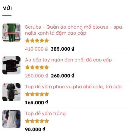
MỚI
Scrubs - Quần áo phòng mổ blouse - spa
nails xanh lá đậm cao cấp
Giá
Giá
410.000
₫
385.000
₫
Được xếp
hạng
5.00
gốc
hiện
5 sao
Áo bếp tay ngắn đen phối đỏ cao cấp
là:
tại
410.000 ₫.
là:
385.000 ₫.
Giá
Giá
280.000
₫
260.000
₫
Được xếp
hạng
5.00
gốc
hiện
5 sao
Tạp dề yếm phục vụ pha chế cafe, trà sữa
là:
tại
280.000 ₫.
là:
260.000 ₫.
165.000
₫
Được xếp
hạng
5.00
5 sao
Tạp dề yếm trắng
90.000
₫
Được xếp
hạng
5.00