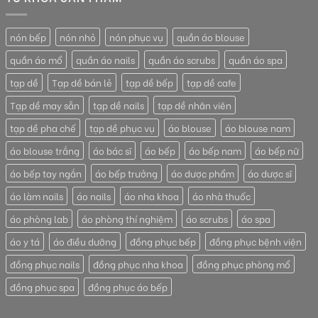
nón bếp
nón nhỏ
nón phục vụ
quần áo blouse
quần áo mổ
quần áo nails
quần áo scrubs
quần áo spa
tạp dề
Tạp dề bán lẻ
tạp dề bếp
tạp dề cafe
Tạp dề may sẵn
tạp dề nails
tạp dề nhân viên
tạp dề pha chế
tạp dề phục vụ
áo blouse
áo blouse nam
áo blouse trắng
áo bác sĩ
áo bếp
áo bếp nam
áo bếp nữ
áo bếp tay ngắn
áo bếp trưởng
áo dược phẩm
áo dược sĩ
áo làm nails
áo nails
áo nha khoa
áo nhà thuốc
áo phòng lab
áo phòng thí nghiệm
áo scrubs
áo spa
áo y tá
áo điều dưỡng
đồng phục bếp
đồng phục bệnh viện
đồng phục nails
đồng phục nha khoa
đồng phục phòng mổ
đồng phục spa
đồng phục áo bếp