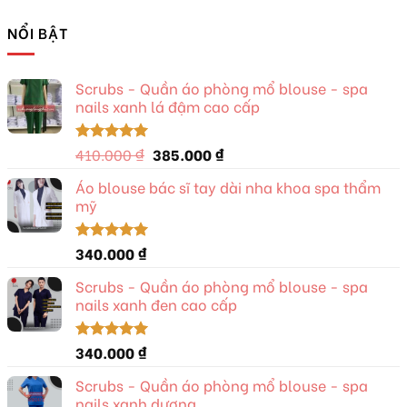
5 sao
NỔI BẬT
Scrubs - Quần áo phòng mổ blouse - spa
nails xanh lá đậm cao cấp
Giá
Giá
410.000
₫
385.000
₫
Được xếp
hạng
5.00
gốc
hiện
5 sao
Áo blouse bác sĩ tay dài nha khoa spa thẩm
là:
tại
mỹ
410.000 ₫.
là:
385.000 ₫.
340.000
₫
Được xếp
hạng
5.00
5 sao
Scrubs - Quần áo phòng mổ blouse - spa
nails xanh đen cao cấp
340.000
₫
Được xếp
hạng
5.00
5 sao
Scrubs - Quần áo phòng mổ blouse - spa
nails xanh dương