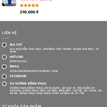
290.000
₫
Được xếp
hạng
5.00
5 sao
LIÊN HỆ
ĐỊA CHỈ
26A NGUYỄN THÁI HỌC, PHƯỜNG TÂN THÀNH, QUẬN TÂN PHÚ, TP
HCM
HOTLINE
0909124112
EMAIL
XUHUONGDONGPHUC@GMAIL.COM
FACEBOOK
XU HƯỚNG ĐỒNG PHỤC
XƯỞNG MAY ĐỒNG PHỤC ÁO BLOUSE, ÁO BÁC SĨ, BỘ QUẦN ÁO
SCRUBS, ĐỒNG PHỤC BẾP, ÁO BẾP, NÓN BẾP, TẠP DỀ, ÁO THUN, ÁO
SƠ MI, ĐỒNG PHỤC NHÀ HÀNG CHẤT LƯỢNG VÀ UY TÍN
TỪ KHÓA SẢN PHẨM