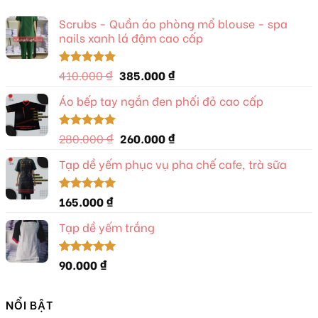
Scrubs - Quần áo phòng mổ blouse - spa
nails xanh lá đậm cao cấp
Giá
Giá
410.000
₫
385.000
₫
Được xếp
hạng
5.00
gốc
hiện
5 sao
Áo bếp tay ngắn đen phối đỏ cao cấp
là:
tại
410.000 ₫.
là:
385.000 ₫.
Giá
Giá
280.000
₫
260.000
₫
Được xếp
hạng
5.00
gốc
hiện
5 sao
Tạp dề yếm phục vụ pha chế cafe, trà sữa
là:
tại
280.000 ₫.
là:
260.000 ₫.
165.000
₫
Được xếp
hạng
5.00
5 sao
Tạp dề yếm trắng
90.000
₫
Được xếp
hạng
5.00
5 sao
NỔI BẬT