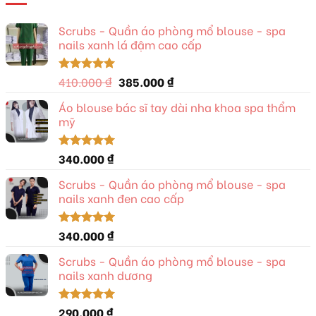
Scrubs - Quần áo phòng mổ blouse - spa
nails xanh lá đậm cao cấp
Giá
Giá
410.000
₫
385.000
₫
Được xếp
hạng
5.00
gốc
hiện
5 sao
Áo blouse bác sĩ tay dài nha khoa spa thẩm
là:
tại
mỹ
410.000 ₫.
là:
385.000 ₫.
340.000
₫
Được xếp
hạng
5.00
5 sao
Scrubs - Quần áo phòng mổ blouse - spa
nails xanh đen cao cấp
340.000
₫
Được xếp
hạng
5.00
5 sao
Scrubs - Quần áo phòng mổ blouse - spa
nails xanh dương
290.000
₫
Được xếp