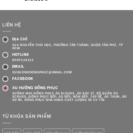
hạng
5.00
5 sao
LIÊN HỆ
ĐỊA CHỈ
26A NGUYỄN THÁI HỌC, PHƯỜNG TÂN THÀNH, QUẬN TÂN PHÚ, TP
HCM
HOTLINE
0909124112
EMAIL
XUHUONGDONGPHUC@GMAIL.COM
FACEBOOK
XU HƯỚNG ĐỒNG PHỤC
XƯỞNG MAY ĐỒNG PHỤC ÁO BLOUSE, ÁO BÁC SĨ, BỘ QUẦN ÁO
SCRUBS, ĐỒNG PHỤC BẾP, ÁO BẾP, NÓN BẾP, TẠP DỀ, ÁO THUN, ÁO
SƠ MI, ĐỒNG PHỤC NHÀ HÀNG CHẤT LƯỢNG VÀ UY TÍN
TỪ KHÓA SẢN PHẨM
nón bếp
nón nhỏ
nón phục vụ
quần áo blouse