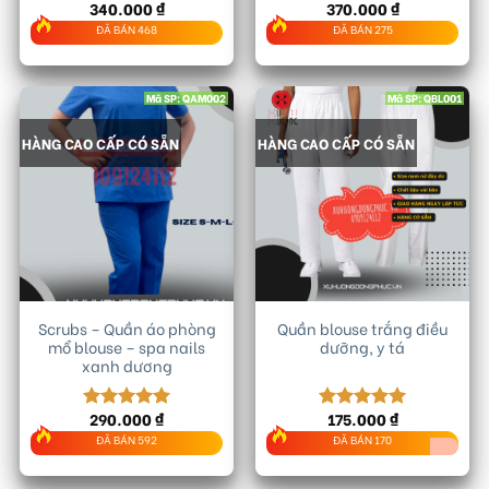
340.000
₫
370.000
₫
Được xếp
Được xếp
hạng
5.00
hạng
5.00
ĐÃ BÁN 468
ĐÃ BÁN 275
5 sao
5 sao
Mã SP: QAM002
Mã SP: QBL001
HÀNG CAO CẤP CÓ SẴN
HÀNG CAO CẤP CÓ SẴN
Scrubs – Quần áo phòng
Quần blouse trắng điều
mổ blouse – spa nails
dưỡng, y tá
xanh dương
290.000
₫
175.000
₫
Được xếp
Được xếp
hạng
5.00
hạng
5.00
ĐÃ BÁN 592
ĐÃ BÁN 170
5 sao
5 sao