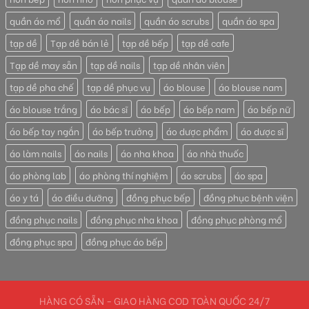
quần áo mổ
quần áo nails
quần áo scrubs
quần áo spa
tạp dề
Tạp dề bán lẻ
tạp dề bếp
tạp dề cafe
Tạp dề may sẵn
tạp dề nails
tạp dề nhân viên
tạp dề pha chế
tạp dề phục vụ
áo blouse
áo blouse nam
áo blouse trắng
áo bác sĩ
áo bếp
áo bếp nam
áo bếp nữ
áo bếp tay ngắn
áo bếp trưởng
áo dược phẩm
áo dược sĩ
áo làm nails
áo nails
áo nha khoa
áo nhà thuốc
áo phòng lab
áo phòng thí nghiệm
áo scrubs
áo spa
áo y tá
áo điều dưỡng
đồng phục bếp
đồng phục bệnh viện
đồng phục nails
đồng phục nha khoa
đồng phục phòng mổ
đồng phục spa
đồng phục áo bếp
HÀNG CÓ SẴN - GIAO HÀNG COD TOÀN QUỐC 24/7