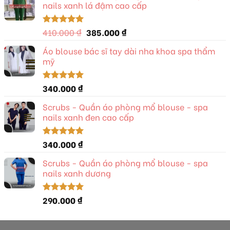
nails xanh lá đậm cao cấp
Giá
Giá
410.000
₫
385.000
₫
Được xếp
hạng
5.00
gốc
hiện
5 sao
Áo blouse bác sĩ tay dài nha khoa spa thẩm
là:
tại
mỹ
410.000 ₫.
là:
385.000 ₫.
340.000
₫
Được xếp
hạng
5.00
5 sao
Scrubs - Quần áo phòng mổ blouse - spa
nails xanh đen cao cấp
340.000
₫
Được xếp
hạng
5.00
5 sao
Scrubs - Quần áo phòng mổ blouse - spa
nails xanh dương
290.000
₫
Được xếp
hạng
5.00
5 sao