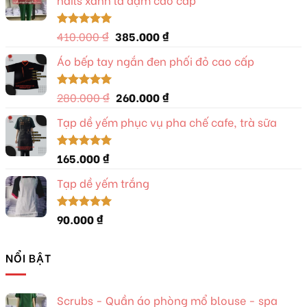
Giá
Giá
410.000
₫
385.000
₫
Được xếp
hạng
5.00
gốc
hiện
5 sao
Áo bếp tay ngắn đen phối đỏ cao cấp
là:
tại
410.000 ₫.
là:
385.000 ₫.
Giá
Giá
280.000
₫
260.000
₫
Được xếp
hạng
5.00
gốc
hiện
5 sao
Tạp dề yếm phục vụ pha chế cafe, trà sữa
là:
tại
280.000 ₫.
là:
260.000 ₫.
165.000
₫
Được xếp
hạng
5.00
5 sao
Tạp dề yếm trắng
90.000
₫
Được xếp
hạng
5.00
5 sao
NỔI BẬT
Scrubs - Quần áo phòng mổ blouse - spa