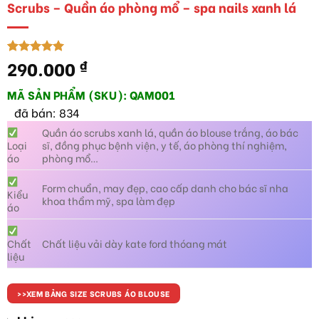
Scrubs – Quần áo phòng mổ – spa nails xanh lá
290.000
₫
5.00
3
trên 5
dựa trên
đánh giá
MÃ SẢN PHẨM (SKU): QAM001
đã bán: 834
Quần áo scrubs xanh lá, quần áo blouse trắng, áo bác
Loại
sĩ, đồng phục bệnh viện, y tế, áo phòng thí nghiệm,
áo
phòng mổ…
Form chuẩn, may đẹp, cao cấp danh cho bác sĩ nha
Kiểu
khoa thẩm mỹ, spa làm đẹp
áo
Chất
Chất liệu vải dày kate ford thóang mát
liệu
>>XEM BẢNG SIZE SCRUBS ÁO BLOUSE