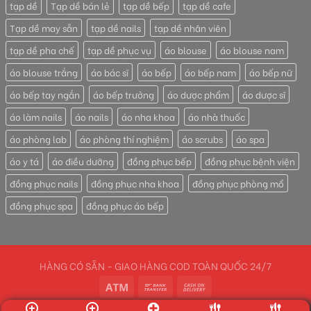
tạp dề
Tạp dề bán lẻ
tạp dề bếp
tạp dề cafe
Tạp dề may sẵn
tạp dề nails
tạp dề nhân viên
tạp dề pha chế
tạp dề phục vụ
áo blouse
áo blouse nam
áo blouse trắng
áo bác sĩ
áo bếp
áo bếp nam
áo bếp nữ
áo bếp tay ngắn
áo bếp trưởng
áo dược phẩm
áo dược sĩ
áo làm nails
áo nails
áo nha khoa
áo nhà thuốc
áo phòng lab
áo phòng thí nghiệm
áo scrubs
áo spa
áo y tá
áo điều dưỡng
đồng phục bếp
đồng phục bệnh viện
đồng phục nails
đồng phục nha khoa
đồng phục phòng mổ
đồng phục spa
đồng phục áo bếp
HÀNG CÓ SẴN - GIAO HÀNG COD TOÀN QUỐC 24/7