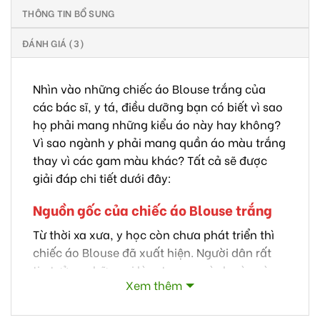
THÔNG TIN BỔ SUNG
ĐÁNH GIÁ (3)
Nhìn vào những chiếc áo Blouse trắng của
các bác sĩ, y tá, điều dưỡng bạn có biết vì sao
họ phải mang những kiểu áo này hay không?
Vì sao ngành y phải mang quần áo màu trắng
thay vì các gam màu khác? Tất cả sẽ được
giải đáp chi tiết dưới đây:
Nguồn gốc của chiếc áo Blouse trắng
Từ thời xa xưa, y học còn chưa phát triển thì
chiếc áo Blouse đã xuất hiện. Người dân rất
tin tưởng những ai làm trong ngành này và
Xem thêm
còn gọi là ngành phù thủy. Lý do vì sao áo
Blouse có màu trắng là trong 1 giai đoạn