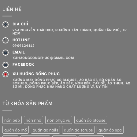
LIÊN HỆ
ĐỊA CHỈ
26A NGUYỄN THÁI HỌC, PHƯỜNG TÂN THÀNH, QUẬN TÂN PHÚ, TP
HCM
HOTLINE
0909124112
EMAIL
XUHUONGDONGPHUC@GMAIL.COM
FACEBOOK
XU HƯỚNG ĐỒNG PHỤC
XƯỞNG MAY ĐỒNG PHỤC ÁO BLOUSE, ÁO BÁC SĨ, BỘ QUẦN ÁO
SCRUBS, ĐỒNG PHỤC BẾP, ÁO BẾP, NÓN BẾP, TẠP DỀ, ÁO THUN, ÁO
SƠ MI, ĐỒNG PHỤC NHÀ HÀNG CHẤT LƯỢNG VÀ UY TÍN
TỪ KHÓA SẢN PHẨM
nón bếp
nón nhỏ
nón phục vụ
quần áo blouse
quần áo mổ
quần áo nails
quần áo scrubs
quần áo spa