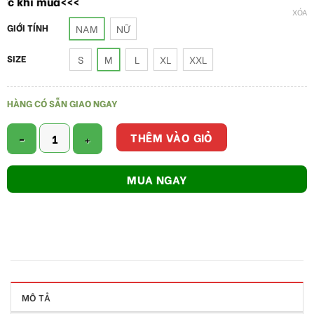
hi mua<<<
XÓA
GIỚI TÍNH
NAM
NỮ
SIZE
S
M
L
XL
XXL
HÀNG CÓ SẴN GIAO NGAY
Scrubs - Quần áo phòng mổ - spa nails xanh lá số lượng
THÊM VÀO GIỎ
MUA NGAY
MÔ TẢ