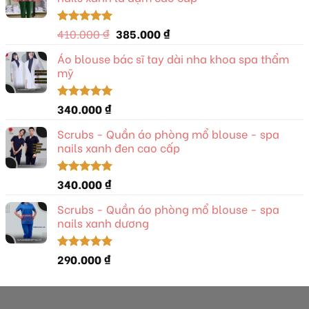
Giá
Giá
410.000
₫
385.000
₫
Được xếp
hạng
5.00
gốc
hiện
5 sao
Áo blouse bác sĩ tay dài nha khoa spa thẩm
là:
tại
mỹ
410.000 ₫.
là:
385.000 ₫.
340.000
₫
Được xếp
hạng
5.00
5 sao
Scrubs - Quần áo phòng mổ blouse - spa
nails xanh đen cao cấp
340.000
₫
Được xếp
hạng
5.00
5 sao
Scrubs - Quần áo phòng mổ blouse - spa
nails xanh dương
290.000
₫
Được xếp
hạng
5.00
5 sao