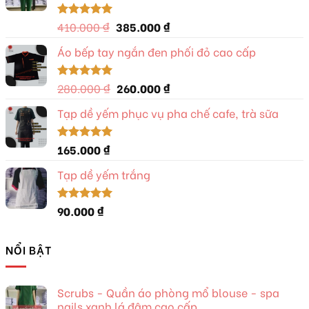
Giá
Giá
410.000
₫
385.000
₫
Được xếp
hạng
5.00
gốc
hiện
5 sao
Áo bếp tay ngắn đen phối đỏ cao cấp
là:
tại
410.000 ₫.
là:
385.000 ₫.
Giá
Giá
280.000
₫
260.000
₫
Được xếp
hạng
5.00
gốc
hiện
5 sao
Tạp dề yếm phục vụ pha chế cafe, trà sữa
là:
tại
280.000 ₫.
là:
260.000 ₫.
165.000
₫
Được xếp
hạng
5.00
5 sao
Tạp dề yếm trắng
90.000
₫
Được xếp
hạng
5.00
5 sao
NỔI BẬT
Scrubs - Quần áo phòng mổ blouse - spa
nails xanh lá đậm cao cấp