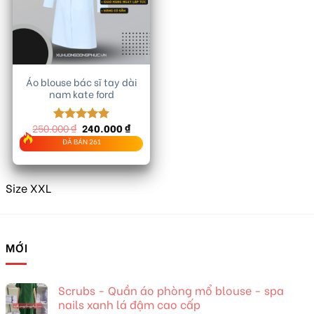
Áo blouse bác sĩ tay dài
nam kate ford
Giá
Giá
250.000
₫
240.000
₫
Được xếp
gốc
hiện
hạng
5.00
ĐÃ BÁN 261
là:
tại
5 sao
250.000 ₫.
là:
240.000 ₫.
Size XXL
MỚI
Scrubs - Quần áo phòng mổ blouse - spa
nails xanh lá đậm cao cấp