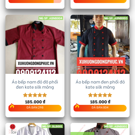
là:
tại
5 sao
5 sao
280.000 ₫.
là:
250.000
Mã SP: ABNB004
Mã SP: ABNB003
Áo bếp nam đỏ đô phối
Áo bếp nam đen phối đỏ
đen kate silk mỏng
kate silk mỏng
185.000
₫
185.000
₫
Được xếp
Được xếp
hạng
5.00
hạng
5.00
ĐÃ BÁN 298
ĐÃ BÁN 804
5 sao
5 sao
Mã SP: BLB001
Mã SP: ABNB002