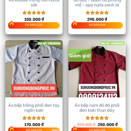
silk
mổ – spa nails xanh lá
150.000
₫
290.000
₫
Được xếp
Được xếp
hạng
5.00
hạng
5.00
ĐÃ BÁN 1215
ĐÃ BÁN 834
5 sao
5 sao
Mã SP: ABNB006
Mã SP: ABNB005
Giảm giá!
Áo bếp trắng phối đen tay
Áo bếp nam đỏ đô phối
ngắn kaki
đen kaki thun dày
Giá
Giá
170.000
₫
280.000
₫
250.000
₫
Được xếp
Được xếp
gốc
hiện
hạng
5.00
hạng
5.00
ĐÃ BÁN 170
ĐÃ BÁN 325