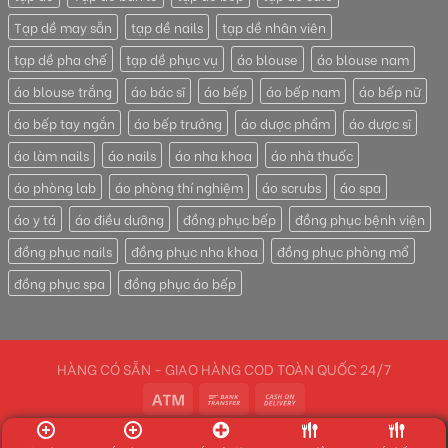
Tạp dề may sẵn
tạp dề nails
tạp dề nhân viên
tạp dề pha chế
tạp dề phục vụ
áo blouse
áo blouse nam
áo blouse trắng
áo bác sĩ
áo bếp
áo bếp nam
áo bếp nữ
áo bếp tay ngắn
áo bếp trưởng
áo dược phẩm
áo dược sĩ
áo làm nails
áo nails
áo nha khoa
áo nhà thuốc
áo phòng lab
áo phòng thí nghiệm
áo scrubs
áo spa
áo y tá
áo điều dưỡng
đồng phục bếp
đồng phục bệnh viện
đồng phục nails
đồng phục nha khoa
đồng phục phòng mổ
đồng phục spa
đồng phục áo bếp
HÀNG CÓ SẴN - GIAO HÀNG COD TOÀN QUỐC 24/7
Copyright 2026 ©
XU HƯỚNG ĐỒNG PHỤC