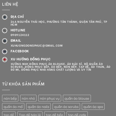
LIÊN HỆ
ĐỊA CHỈ
26A NGUYỄN THÁI HỌC, PHƯỜNG TÂN THÀNH, QUẬN TÂN PHÚ, TP
HCM
HOTLINE
0909124112
EMAIL
XUHUONGDONGPHUC@GMAIL.COM
FACEBOOK
XU HƯỚNG ĐỒNG PHỤC
XƯỞNG MAY ĐỒNG PHỤC ÁO BLOUSE, ÁO BÁC SĨ, BỘ QUẦN ÁO
SCRUBS, ĐỒNG PHỤC BẾP, ÁO BẾP, NÓN BẾP, TẠP DỀ, ÁO THUN, ÁO
SƠ MI, ĐỒNG PHỤC NHÀ HÀNG CHẤT LƯỢNG VÀ UY TÍN
TỪ KHÓA SẢN PHẨM
nón bếp
nón nhỏ
nón phục vụ
quần áo blouse
quần áo mổ
quần áo nails
quần áo scrubs
quần áo spa
tạp dề
Tạp dề bán lẻ
tạp dề bếp
tạp dề cafe