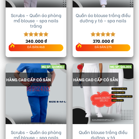
Scrubs – Quần áo phòng
Quần áo blouse trắng điều
mổ blouse – spa nails
dưỡng y tá – spa nails
trắng
340.000
₫
370.000
₫
Được xếp
Được xếp
hạng
5.00
hạng
5.00
ĐÃ BÁN 468
ĐÃ BÁN 275
5 sao
5 sao
Mã SP: QAM002
Mã SP: QBL001
HÀNG CAO CẤP CÓ SẴN
HÀNG CAO CẤP CÓ SẴN
Scrubs – Quần áo phòng
Quần blouse trắng điều
mổ blouse – spa nails
dưỡng, y tá