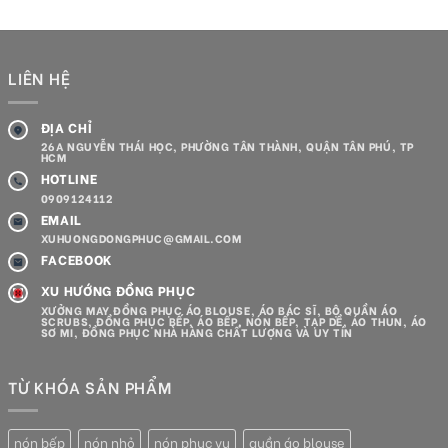
hạng
5.00
5 sao
LIÊN HỆ
ĐỊA CHỈ
26A NGUYỄN THÁI HỌC, PHƯỜNG TÂN THÀNH, QUẬN TÂN PHÚ, TP
HCM
HOTLINE
0909124112
EMAIL
XUHUONGDONGPHUC@GMAIL.COM
FACEBOOK
XU HƯỚNG ĐỒNG PHỤC
XƯỞNG MAY ĐỒNG PHỤC ÁO BLOUSE, ÁO BÁC SĨ, BỘ QUẦN ÁO
SCRUBS, ĐỒNG PHỤC BẾP, ÁO BẾP, NÓN BẾP, TẠP DỀ, ÁO THUN, ÁO
SƠ MI, ĐỒNG PHỤC NHÀ HÀNG CHẤT LƯỢNG VÀ UY TÍN
TỪ KHÓA SẢN PHẨM
nón bếp
nón nhỏ
nón phục vụ
quần áo blouse