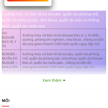
5 sao
Xưởng may và bán lẻ bộ scrubs, quần áo phòng mổ,
quần áo phòng lab, nha khoa, quần áo bác sĩ chống
dịch, quần áo nails spa
ÁO
Xưởng may và bán lẻ áo blouse bác sĩ, y tá điều
BLOUSE
dưỡng, phòng thí nghiệm, nha khoa…Hàng có sẵn
BÁC SĨ, Y
đủ size,giao nhanh COD toàn quốc ngay lập tức
TÁ
SCRUBS –
Xưởng may và bán lẻ bộ scrubs, quần áo phòng
QUẦN ÁO
mổ, quần áo phòng lab, nha khoa, quần áo blouse
BLOUSE –
bác sĩ, quần áo nails spa….Hàng có sẵn đủ
NAILS SPA
size,giao nhanh COD toàn quốc ngay lập tức
Xưởng may đồng phục cao cấp theo xu hướng thời
Xem thêm
trang mới nhất
MỚI