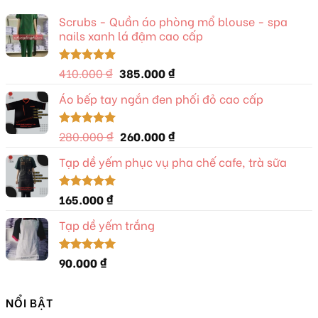
Scrubs - Quần áo phòng mổ blouse - spa
nails xanh lá đậm cao cấp
Giá
Giá
410.000
₫
385.000
₫
Được xếp
hạng
5.00
gốc
hiện
5 sao
Áo bếp tay ngắn đen phối đỏ cao cấp
là:
tại
410.000 ₫.
là:
385.000 ₫.
Giá
Giá
280.000
₫
260.000
₫
Được xếp
hạng
5.00
gốc
hiện
5 sao
Tạp dề yếm phục vụ pha chế cafe, trà sữa
là:
tại
280.000 ₫.
là:
260.000 ₫.
165.000
₫
Được xếp
hạng
5.00
5 sao
Tạp dề yếm trắng
90.000
₫
Được xếp
hạng
5.00
5 sao
NỔI BẬT