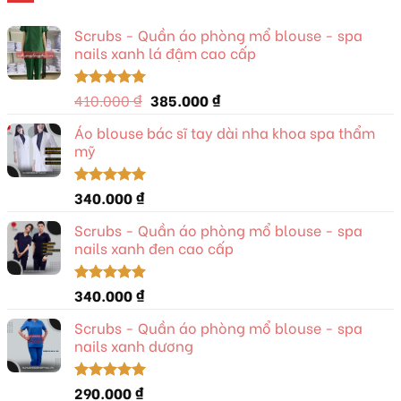
Scrubs - Quần áo phòng mổ blouse - spa
nails xanh lá đậm cao cấp
Giá
Giá
410.000
₫
385.000
₫
Được xếp
hạng
5.00
gốc
hiện
5 sao
Áo blouse bác sĩ tay dài nha khoa spa thẩm
là:
tại
mỹ
410.000 ₫.
là:
385.000 ₫.
340.000
₫
Được xếp
hạng
5.00
5 sao
Scrubs - Quần áo phòng mổ blouse - spa
nails xanh đen cao cấp
340.000
₫
Được xếp
hạng
5.00
5 sao
Scrubs - Quần áo phòng mổ blouse - spa
nails xanh dương
290.000
₫
Được xếp