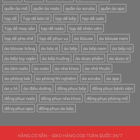
quần áo mổ
quần áo nails
quần áo scrubs
quần áo spa
tạp dề
Tạp dề bán lẻ
tạp dề bếp
tạp dề cafe
Tạp dề may sẵn
tạp dề nails
tạp dề nhân viên
tạp dề pha chế
tạp dề phục vụ
áo blouse
áo blouse nam
áo blouse trắng
áo bác sĩ
áo bếp
áo bếp nam
áo bếp nữ
áo bếp tay ngắn
áo bếp trưởng
áo dược phẩm
áo dược sĩ
áo làm nails
áo nails
áo nha khoa
áo nhà thuốc
áo phòng lab
áo phòng thí nghiệm
áo scrubs
áo spa
áo y tá
áo điều dưỡng
đồng phục bếp
đồng phục bệnh viện
đồng phục nails
đồng phục nha khoa
đồng phục phòng mổ
đồng phục spa
đồng phục áo bếp
HÀNG CÓ SẴN - GIAO HÀNG COD TOÀN QUỐC 24/7