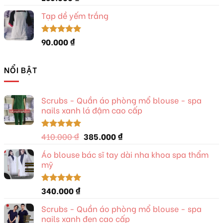
hạng
5.00
5 sao
Tạp dề yếm trắng
90.000
₫
Được xếp
hạng
5.00
5 sao
NỔI BẬT
Scrubs - Quần áo phòng mổ blouse - spa
nails xanh lá đậm cao cấp
Giá
Giá
410.000
₫
385.000
₫
Được xếp
hạng
5.00
gốc
hiện
5 sao
Áo blouse bác sĩ tay dài nha khoa spa thẩm
là:
tại
mỹ
410.000 ₫.
là:
385.000 ₫.
340.000
₫
Được xếp
hạng
5.00
5 sao
Scrubs - Quần áo phòng mổ blouse - spa
nails xanh đen cao cấp