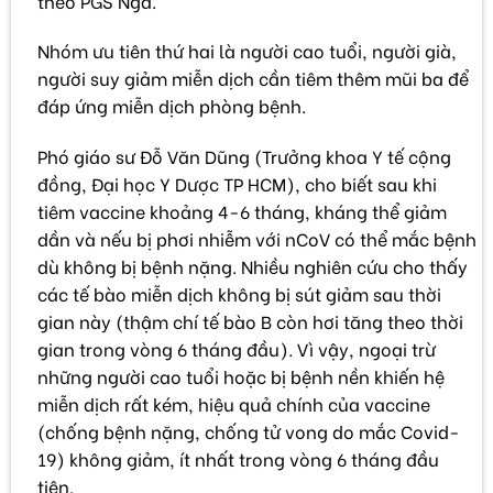
theo PGS Nga.
Nhóm ưu tiên thứ hai là người cao tuổi, người già,
người suy giảm miễn dịch cần tiêm thêm mũi ba để
đáp ứng miễn dịch phòng bệnh.
Phó giáo sư Đỗ Văn Dũng (Trưởng khoa Y tế cộng
đồng, Đại học Y Dược TP HCM), cho biết sau khi
tiêm vaccine khoảng 4-6 tháng, kháng thể giảm
dần và nếu bị phơi nhiễm với nCoV có thể mắc bệnh
dù không bị bệnh nặng. Nhiều nghiên cứu cho thấy
các tế bào miễn dịch không bị sút giảm sau thời
gian này (thậm chí tế bào B còn hơi tăng theo thời
gian trong vòng 6 tháng đầu). Vì vậy, ngoại trừ
những người cao tuổi hoặc bị bệnh nền khiến hệ
miễn dịch rất kém, hiệu quả chính của vaccine
(chống bệnh nặng, chống tử vong do mắc Covid-
19) không giảm, ít nhất trong vòng 6 tháng đầu
tiên.