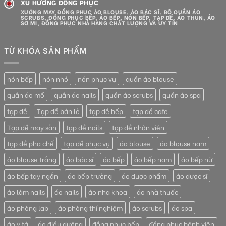
XU HƯỚNG ĐỒNG PHỤC
XƯỞNG MAY ĐỒNG PHỤC ÁO BLOUSE, ÁO BÁC SĨ, BỘ QUẦN ÁO
SCRUBS, ĐỒNG PHỤC BẾP, ÁO BẾP, NÓN BẾP, TẠP DỀ, ÁO THUN, ÁO
SƠ MI, ĐỒNG PHỤC NHÀ HÀNG CHẤT LƯỢNG VÀ UY TÍN
TỪ KHÓA SẢN PHẨM
nón bếp
nón nhỏ
nón phục vụ
quần áo blouse
quần áo mổ
quần áo nails
quần áo scrubs
quần áo spa
tạp dề
Tạp dề bán lẻ
tạp dề bếp
tạp dề cafe
Tạp dề may sẵn
tạp dề nails
tạp dề nhân viên
tạp dề pha chế
tạp dề phục vụ
áo blouse
áo blouse nam
áo blouse trắng
áo bác sĩ
áo bếp
áo bếp nam
áo bếp nữ
áo bếp tay ngắn
áo bếp trưởng
áo dược phẩm
áo dược sĩ
áo làm nails
áo nails
áo nha khoa
áo nhà thuốc
áo phòng lab
áo phòng thí nghiệm
áo scrubs
áo spa
áo y tá
áo điều dưỡng
đồng phục bếp
đồng phục bệnh viện