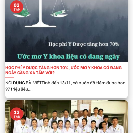
02
Th9
HỌC PHÍ Y DƯỢC TĂNG HƠN 70%, ƯỚC MƠ Y KHOA CÓ ĐANG
NGÀY CÀNG XA TẦM VỚI?
NỘI DUNG BÀI VIẾTTính đến 13/11, cả nước đã tiêm được hơn
97 triệu liều,...
12
Th8