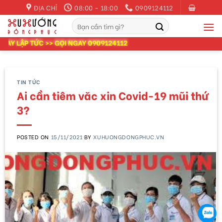
Skip
ĐỊA CHỈ
08:00 - 18:00
0909124112
to
Tìm
content
kiếm:
ỨC >> GỌI NGAY 0909124112
TIN TỨC
Ai cần tiêm văc xin Covid-19 mũi thứ
3?
POSTED ON
15/11/2021
BY
XUHUONGDONGPHUC.VN