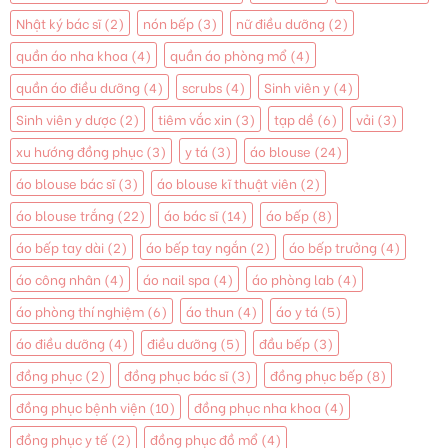
Nhật ký bác sĩ
(2)
nón bếp
(3)
nữ điều dưỡng
(2)
quần áo nha khoa
(4)
quần áo phòng mổ
(4)
quần áo điều dưỡng
(4)
scrubs
(4)
Sinh viên y
(4)
Sinh viên y dược
(2)
tiêm vắc xin
(3)
tạp dề
(6)
vải
(3)
xu hướng đồng phục
(3)
y tá
(3)
áo blouse
(24)
áo blouse bác sĩ
(3)
áo blouse kĩ thuật viên
(2)
áo blouse trắng
(22)
áo bác sĩ
(14)
áo bếp
(8)
áo bếp tay dài
(2)
áo bếp tay ngắn
(2)
áo bếp trưởng
(4)
áo công nhân
(4)
áo nail spa
(4)
áo phòng lab
(4)
áo phòng thí nghiệm
(6)
áo thun
(4)
áo y tá
(5)
áo điều dưỡng
(4)
điều dưỡng
(5)
đầu bếp
(3)
đồng phục
(2)
đồng phục bác sĩ
(3)
đồng phục bếp
(8)
đồng phục bệnh viện
(10)
đồng phục nha khoa
(4)
đồng phục y tế
(2)
đồng phục đồ mổ
(4)