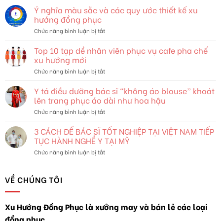
Trang
Ý nghĩa màu sẵc và các quy ước thiết kế xu
và
hướng đồng phục
Bản
ở
Chức năng bình luận bị tắt
Sắc:
Ý
Khám
nghĩa
Top 10 tạp dề nhân viên phục vụ cafe pha chế
Phá
màu
Thế
xu hướng mới
sẵc
Giới
ở
Chức năng bình luận bị tắt
và
Đang
Top
các
Thay
10
Y tá điều dưỡng bác sĩ “không áo blouse” khoát
quy
Đổi
tạp
ước
lên trang phục áo dài như hoa hậu
dề
thiết
ở
Chức năng bình luận bị tắt
nhân
kế
Y
viên
xu
tá
3 CÁCH ĐỂ BÁC SĨ TỐT NGHIỆP TẠI VIỆT NAM TIẾP
phục
hướng
điều
vụ
TỤC HÀNH NGHỀ Y TẠI MỸ
đồng
dưỡng
cafe
phục
ở
Chức năng bình luận bị tắt
bác
pha
3
sĩ
chế
CÁCH
“không
xu
ĐỂ
VỀ CHÚNG TÔI
áo
hướng
BÁC
blouse”
mới
SĨ
khoát
TỐT
lên
Xu Hướng Đồng Phục là xưởng may và bán lẻ các loại
NGHIỆP
trang
đồng phục
TẠI
phục