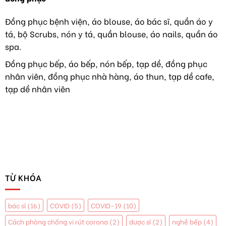
VIỆT
áo
NAM
dài
Đồng phục bệnh viện, áo blouse, áo bác sĩ, quần áo y
TIẾP
như
tá, bộ Scrubs, nón y tá, quần blouse, áo nails, quần áo
TỤC
hoa
HÀNH
hậu
spa.
NGHỀ
Y
Đồng phục bếp, áo bếp, nón bếp, tạp dề, đồng phục
TẠI
nhân viên, đồng phục nhà hàng, áo thun, tạp dề cafe,
MỸ
tạp dề nhân viên
TỪ KHÓA
bác sĩ
(16)
COVID
(5)
COVID-19
(10)
Cách phòng chống vi rút corona
(2)
dược sĩ
(2)
nghề bếp
(4)