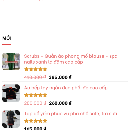
MỚI
Scrubs - Quần áo phòng mổ blouse - spa
nails xanh lá đậm cao cấp
Giá
Giá
410.000
₫
385.000
₫
Được xếp
hạng
5.00
gốc
hiện
5 sao
Áo bếp tay ngắn đen phối đỏ cao cấp
là:
tại
410.000 ₫.
là:
385.000 ₫.
Giá
Giá
280.000
₫
260.000
₫
Được xếp
hạng
5.00
gốc
hiện
5 sao
Tạp dề yếm phục vụ pha chế cafe, trà sữa
là:
tại
280.000 ₫.
là:
260.000 ₫.
165.000
₫
Được xếp