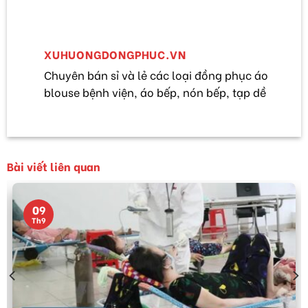
XUHUONGDONGPHUC.VN
Chuyên bán sỉ và lẻ các loại đồng phục áo
blouse bệnh viện, áo bếp, nón bếp, tạp dề
Bài viết liên quan
09
Th9