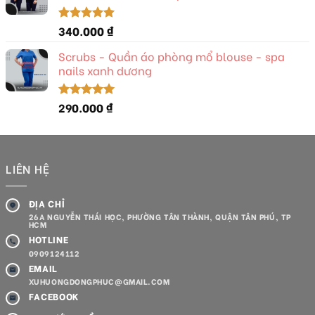
340.000
₫
Được xếp
hạng
5.00
5 sao
Scrubs - Quần áo phòng mổ blouse - spa
nails xanh dương
290.000
₫
Được xếp
hạng
5.00
5 sao
LIÊN HỆ
ĐỊA CHỈ
26A NGUYỄN THÁI HỌC, PHƯỜNG TÂN THÀNH, QUẬN TÂN PHÚ, TP
HCM
HOTLINE
0909124112
EMAIL
XUHUONGDONGPHUC@GMAIL.COM
FACEBOOK