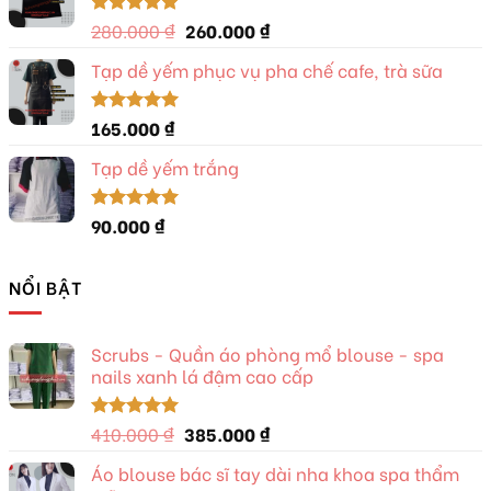
410.000 ₫.
là:
385.000 ₫.
Giá
Giá
280.000
₫
260.000
₫
Được xếp
hạng
5.00
gốc
hiện
5 sao
Tạp dề yếm phục vụ pha chế cafe, trà sữa
là:
tại
280.000 ₫.
là:
260.000 ₫.
165.000
₫
Được xếp
hạng
5.00
5 sao
Tạp dề yếm trắng
90.000
₫
Được xếp
hạng
5.00
5 sao
NỔI BẬT
Scrubs - Quần áo phòng mổ blouse - spa
nails xanh lá đậm cao cấp
Giá
Giá
410.000
₫
385.000
₫
Được xếp
hạng
5.00
gốc
hiện
5 sao
Áo blouse bác sĩ tay dài nha khoa spa thẩm
là:
tại