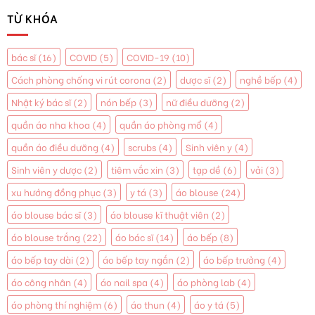
TỪ KHÓA
bác sĩ
(16)
COVID
(5)
COVID-19
(10)
Cách phòng chống vi rút corona
(2)
dược sĩ
(2)
nghề bếp
(4)
Nhật ký bác sĩ
(2)
nón bếp
(3)
nữ điều dưỡng
(2)
quần áo nha khoa
(4)
quần áo phòng mổ
(4)
quần áo điều dưỡng
(4)
scrubs
(4)
Sinh viên y
(4)
Sinh viên y dược
(2)
tiêm vắc xin
(3)
tạp dề
(6)
vải
(3)
xu hướng đồng phục
(3)
y tá
(3)
áo blouse
(24)
áo blouse bác sĩ
(3)
áo blouse kĩ thuật viên
(2)
áo blouse trắng
(22)
áo bác sĩ
(14)
áo bếp
(8)
áo bếp tay dài
(2)
áo bếp tay ngắn
(2)
áo bếp trưởng
(4)
áo công nhân
(4)
áo nail spa
(4)
áo phòng lab
(4)
áo phòng thí nghiệm
(6)
áo thun
(4)
áo y tá
(5)