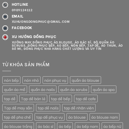
HOTLINE
0909124112
EMAIL
XUHUONGDONGPHUC@GMAIL.COM
FACEBOOK
XU HƯỚNG ĐỒNG PHỤC
XƯỞNG MAY ĐỒNG PHỤC ÁO BLOUSE, ÁO BÁC SĨ, BỘ QUẦN ÁO
SCRUBS, ĐỒNG PHỤC BẾP, ÁO BẾP, NÓN BẾP, TẠP DỀ, ÁO THUN, ÁO
SƠ MI, ĐỒNG PHỤC NHÀ HÀNG CHẤT LƯỢNG VÀ UY TÍN
TỪ KHÓA SẢN PHẨM
nón bếp
nón nhỏ
nón phục vụ
quần áo blouse
quần áo mổ
quần áo nails
quần áo scrubs
quần áo spa
tạp dề
Tạp dề bán lẻ
tạp dề bếp
tạp dề cafe
Tạp dề may sẵn
tạp dề nails
tạp dề nhân viên
tạp dề pha chế
tạp dề phục vụ
áo blouse
áo blouse nam
áo blouse trắng
áo bác sĩ
áo bếp
áo bếp nam
áo bếp nữ