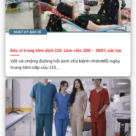
Bác sĩ trong tâm dịch 115: Làm việc 200 – 300% sức lực
Vất vả chặng đường hồi sinh cho bệnh nhânMỗi ngày
trung tâm cấp cứu 115...