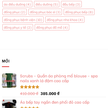
áo điều dưỡng
(4)
điều dưỡng
(5)
đầu bếp
(3)
đồng phục
(2)
đồng phục bác sĩ
(3)
đồng phục bếp
(8)
đồng phục bệnh viện
(10)
đồng phục nha khoa
(4)
đồng phục y tế
(2)
đồng phục đồ mổ
(4)
MỚI
Scrubs - Quần áo phòng mổ blouse - spa
nails xanh lá đậm cao cấp
Giá
Giá
410.000
₫
385.000
₫
Được xếp
hạng
5.00
gốc
hiện
5 sao
Áo bếp tay ngắn đen phối đỏ cao cấp
là:
tại