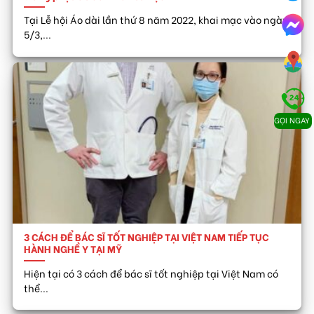
Tại Lễ hội Áo dài lần thứ 8 năm 2022, khai mạc vào ngày
5/3,...
GỌI NGAY
3 CÁCH ĐỂ BÁC SĨ TỐT NGHIỆP TẠI VIỆT NAM TIẾP TỤC
HÀNH NGHỀ Y TẠI MỸ
Hiện tại có 3 cách để bác sĩ tốt nghiệp tại Việt Nam có
thể...