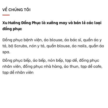
sĩ
chế
CÁCH
“không
xu
ĐỂ
VỀ CHÚNG TÔI
áo
hướng
BÁC
blouse”
mới
SĨ
khoát
TỐT
lên
Xu Hướng Đồng Phục là xưởng may và bán lẻ các loại
NGHIỆP
trang
đồng phục
TẠI
phục
VIỆT
áo
NAM
dài
Đồng phục bệnh viện, áo blouse, áo bác sĩ, quần áo y
TIẾP
như
tá, bộ Scrubs, nón y tá, quần blouse, áo nails, quần áo
TỤC
hoa
HÀNH
hậu
spa.
NGHỀ
Y
Đồng phục bếp, áo bếp, nón bếp, tạp dề, đồng phục
TẠI
nhân viên, đồng phục nhà hàng, áo thun, tạp dề cafe,
MỸ
tạp dề nhân viên