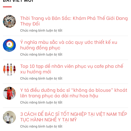
Thời Trang và Bản Sắc: Khám Phá Thế Giới Đang
Thay Đổi
ở
Chức năng bình luận bị tắt
Thời
Trang
Ý nghĩa màu sẵc và các quy ước thiết kế xu
và
hướng đồng phục
Bản
ở
Chức năng bình luận bị tắt
Sắc:
Ý
Khám
nghĩa
Top 10 tạp dề nhân viên phục vụ cafe pha chế
Phá
màu
Thế
xu hướng mới
sẵc
Giới
ở
Chức năng bình luận bị tắt
và
Đang
Top
các
Thay
10
Y tá điều dưỡng bác sĩ “không áo blouse” khoát
quy
Đổi
tạp
ước
lên trang phục áo dài như hoa hậu
dề
thiết
ở
Chức năng bình luận bị tắt
nhân
kế
Y
viên
xu
tá
3 CÁCH ĐỂ BÁC SĨ TỐT NGHIỆP TẠI VIỆT NAM TIẾP
phục
hướng
điều
vụ
TỤC HÀNH NGHỀ Y TẠI MỸ
đồng
dưỡng
cafe
phục
ở
Chức năng bình luận bị tắt
bác
pha
3