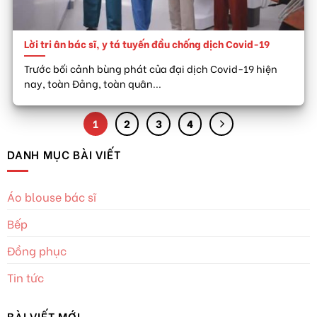
Lời tri ân bác sĩ, y tá tuyến đầu chống dịch Covid-19
Trước bối cảnh bùng phát của đại dịch Covid-19 hiện
nay, toàn Đảng, toàn quân...
1
2
3
4
DANH MỤC BÀI VIẾT
Áo blouse bác sĩ
Bếp
Đồng phục
Tin tức
BÀI VIẾT MỚI