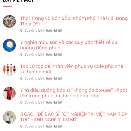
Thời Trang và Bản Sắc: Khám Phá Thế Giới Đang
Thay Đổi
ở
Chức năng bình luận bị tắt
Thời
Trang
Ý nghĩa màu sẵc và các quy ước thiết kế xu
và
hướng đồng phục
Bản
ở
Chức năng bình luận bị tắt
Sắc:
Ý
Khám
nghĩa
Top 10 tạp dề nhân viên phục vụ cafe pha chế
Phá
màu
Thế
xu hướng mới
sẵc
Giới
ở
Chức năng bình luận bị tắt
và
Đang
Top
các
Thay
10
Y tá điều dưỡng bác sĩ “không áo blouse” khoát
quy
Đổi
tạp
ước
lên trang phục áo dài như hoa hậu
dề
thiết
ở
Chức năng bình luận bị tắt
nhân
kế
Y
viên
xu
tá
3 CÁCH ĐỂ BÁC SĨ TỐT NGHIỆP TẠI VIỆT NAM TIẾP
phục
hướng
điều
vụ
TỤC HÀNH NGHỀ Y TẠI MỸ
đồng
dưỡng
cafe
phục
ở
Chức năng bình luận bị tắt
bác
pha
3