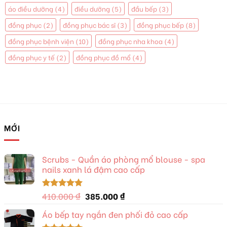
áo điều dưỡng
(4)
điều dưỡng
(5)
đầu bếp
(3)
đồng phục
(2)
đồng phục bác sĩ
(3)
đồng phục bếp
(8)
đồng phục bệnh viện
(10)
đồng phục nha khoa
(4)
đồng phục y tế
(2)
đồng phục đồ mổ
(4)
MỚI
Scrubs - Quần áo phòng mổ blouse - spa
nails xanh lá đậm cao cấp
Giá
Giá
410.000
₫
385.000
₫
Được xếp
hạng
5.00
gốc
hiện
5 sao
Áo bếp tay ngắn đen phối đỏ cao cấp
là:
tại