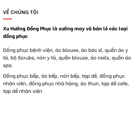
sĩ
chế
CÁCH
“không
xu
ĐỂ
VỀ CHÚNG TÔI
áo
hướng
BÁC
blouse”
mới
SĨ
khoát
TỐT
lên
Xu Hướng Đồng Phục là xưởng may và bán lẻ các loại
NGHIỆP
trang
đồng phục
TẠI
phục
VIỆT
áo
NAM
dài
Đồng phục bệnh viện, áo blouse, áo bác sĩ, quần áo y
TIẾP
như
tá, bộ Scrubs, nón y tá, quần blouse, áo nails, quần áo
TỤC
hoa
HÀNH
hậu
spa.
NGHỀ
Y
Đồng phục bếp, áo bếp, nón bếp, tạp dề, đồng phục
TẠI
nhân viên, đồng phục nhà hàng, áo thun, tạp dề cafe,
MỸ
tạp dề nhân viên