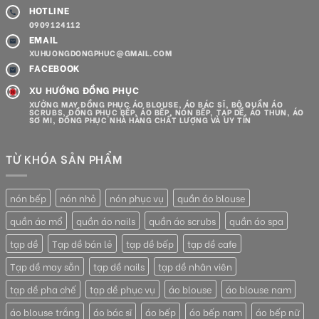
HOTLINE
0909124112
EMAIL
XUHUONGDONGPHUC@GMAIL.COM
FACEBOOK
XU HƯỚNG ĐỒNG PHỤC
XƯỞNG MAY ĐỒNG PHỤC ÁO BLOUSE, ÁO BÁC SĨ, BỘ QUẦN ÁO
SCRUBS, ĐỒNG PHỤC BẾP, ÁO BẾP, NÓN BẾP, TẠP DỀ, ÁO THUN, ÁO
SƠ MI, ĐỒNG PHỤC NHÀ HÀNG CHẤT LƯỢNG VÀ UY TÍN
TỪ KHÓA SẢN PHẨM
nón bếp
nón nhỏ
nón phục vụ
quần áo blouse
quần áo mổ
quần áo nails
quần áo scrubs
quần áo spa
tạp dề
Tạp dề bán lẻ
tạp dề bếp
tạp dề cafe
Tạp dề may sẵn
tạp dề nails
tạp dề nhân viên
tạp dề pha chế
tạp dề phục vụ
áo blouse
áo blouse nam
áo blouse trắng
áo bác sĩ
áo bếp
áo bếp nam
áo bếp nữ