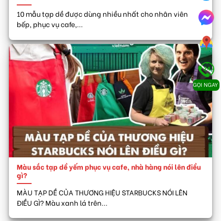
10 mẫu tạp dề được dùng nhiều nhất cho nhân viên
bếp, phục vụ cafe,...
GỌI NGAY
Màu sắc tạp dề yếm phục vụ cafe, nhà hàng nói lên điều
gì?
MÀU TẠP DỀ CỦA THƯƠNG HIỆU STARBUCKS NÓI LÊN
ĐIỀU GÌ? Màu xanh lá trên...