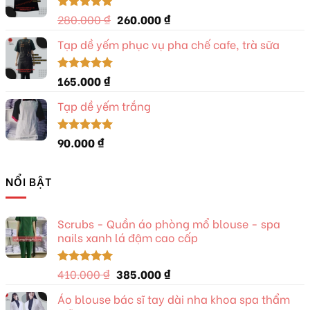
410.000 ₫.
là:
385.000 ₫.
Giá
Giá
280.000
₫
260.000
₫
Được xếp
hạng
5.00
gốc
hiện
5 sao
Tạp dề yếm phục vụ pha chế cafe, trà sữa
là:
tại
280.000 ₫.
là:
260.000 ₫.
165.000
₫
Được xếp
hạng
5.00
5 sao
Tạp dề yếm trắng
90.000
₫
Được xếp
hạng
5.00
5 sao
NỔI BẬT
Scrubs - Quần áo phòng mổ blouse - spa
nails xanh lá đậm cao cấp
Giá
Giá
410.000
₫
385.000
₫
Được xếp
hạng
5.00
gốc
hiện
5 sao
Áo blouse bác sĩ tay dài nha khoa spa thẩm
là:
tại