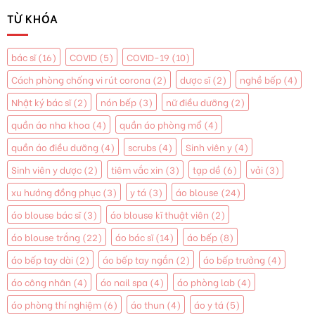
TỪ KHÓA
bác sĩ
(16)
COVID
(5)
COVID-19
(10)
Cách phòng chống vi rút corona
(2)
dược sĩ
(2)
nghề bếp
(4)
Nhật ký bác sĩ
(2)
nón bếp
(3)
nữ điều dưỡng
(2)
quần áo nha khoa
(4)
quần áo phòng mổ
(4)
quần áo điều dưỡng
(4)
scrubs
(4)
Sinh viên y
(4)
Sinh viên y dược
(2)
tiêm vắc xin
(3)
tạp dề
(6)
vải
(3)
xu hướng đồng phục
(3)
y tá
(3)
áo blouse
(24)
áo blouse bác sĩ
(3)
áo blouse kĩ thuật viên
(2)
áo blouse trắng
(22)
áo bác sĩ
(14)
áo bếp
(8)
áo bếp tay dài
(2)
áo bếp tay ngắn
(2)
áo bếp trưởng
(4)
áo công nhân
(4)
áo nail spa
(4)
áo phòng lab
(4)
áo phòng thí nghiệm
(6)
áo thun
(4)
áo y tá
(5)