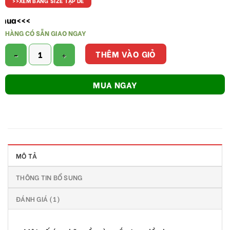
>>XEM BẢNG SIZE TẠP DỀ
>
HÀNG CÓ SẴN GIAO NGAY
Tạp dề yếm trắng số lượng
THÊM VÀO GIỎ
MUA NGAY
MÔ TẢ
THÔNG TIN BỔ SUNG
ĐÁNH GIÁ (1)