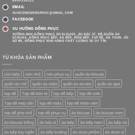
0909124112
EMAIL
XUHUONGDONGPHUC@GMAIL.COM
FACEBOOK
XU HƯỚNG ĐỒNG PHỤC
XƯỞNG MAY ĐỒNG PHỤC ÁO BLOUSE, ÁO BÁC SĨ, BỘ QUẦN ÁO
SCRUBS, ĐỒNG PHỤC BẾP, ÁO BẾP, NÓN BẾP, TẠP DỀ, ÁO THUN, ÁO
SƠ MI, ĐỒNG PHỤC NHÀ HÀNG CHẤT LƯỢNG VÀ UY TÍN
TỪ KHÓA SẢN PHẨM
nón bếp
nón nhỏ
nón phục vụ
quần áo blouse
quần áo mổ
quần áo nails
quần áo scrubs
quần áo spa
tạp dề
Tạp dề bán lẻ
tạp dề bếp
tạp dề cafe
Tạp dề may sẵn
tạp dề nails
tạp dề nhân viên
tạp dề pha chế
tạp dề phục vụ
áo blouse
áo blouse nam
áo blouse trắng
áo bác sĩ
áo bếp
áo bếp nam
áo bếp nữ
áo bếp tay ngắn
áo bếp trưởng
áo dược phẩm
áo dược sĩ