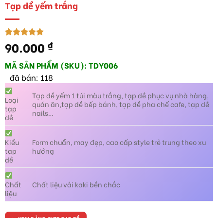
Tạp dề yếm trắng
90.000
₫
5.00
1
trên 5
dựa trên
đánh giá
MÃ SẢN PHẨM (SKU): TDY006
đã bán: 118
Tạp dề yếm 1 túi màu trắng, tạp dề phục vụ nhà hàng,
Loại
quán ăn,tạp dề bếp bánh, tạp dề pha chế cafe, tạp dề
tạp
nails…
dề
Kiểu
Form chuẩn, may đẹp, cao cấp style trẻ trung theo xu
tạp
hướng
dề
Chất
Chất liệu vải kaki bền chắc
liệu