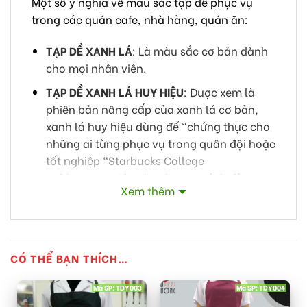
Một số ý nghĩa về màu sắc tạp dề phục vụ
trong các quán cafe, nhà hàng, quán ăn:
TẠP DỀ XANH LÁ
: Là màu sắc cơ bản dành
cho mọi nhân viên.
TẠP DỀ XANH LÁ HUY HIỆU
: Được xem là
phiên bản nâng cấp của xanh lá cơ bản,
xanh lá huy hiệu dùng để “chứng thực cho
những ai từng phục vụ trong quân đội hoặc
tốt nghiệp “Starbucks College
Achievement Plan” – chương trình đào tạo,
Xem thêm
cấp bằng Đại học cho nhân viên của
Starbucks kết hợp cùng Đại học bang
Arizona (ASU). Các cửa hàng ở Malaysia
còn thêu chữ “brail” lên tạp dề của những
CÓ THỂ BẠN THÍCH…
nhân viên khiếm thính.
TẠP DỀ XANH NƯỚC BIỂN NHẠT
: Mặc trong
Mã SP: TDY003
Mã SP: TDY004
Happy Hour để quảng bá cho dòng đồ