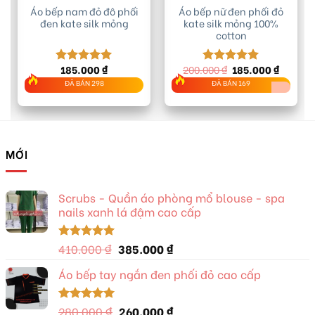
Áo bếp nam đỏ đô phối
Áo bếp nữ đen phối đỏ
đen kate silk mỏng
kate silk mỏng 100%
cotton
Giá
Giá
185.000
₫
200.000
₫
185.000
₫
Được xếp
Được xếp
gốc
hiện
hạng
5.00
hạng
5.00
ĐÃ BÁN 298
ĐÃ BÁN 169
là:
tại
5 sao
5 sao
200.000 ₫.
là:
185.000
MỚI
Scrubs - Quần áo phòng mổ blouse - spa
nails xanh lá đậm cao cấp
Giá
Giá
410.000
₫
385.000
₫
Được xếp
hạng
5.00
gốc
hiện
5 sao
Áo bếp tay ngắn đen phối đỏ cao cấp
là:
tại
410.000 ₫.
là:
385.000 ₫.
Giá
Giá
280.000
₫
260.000
₫
Được xếp