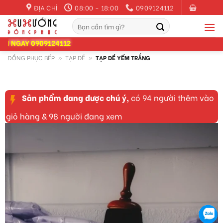
Skip
ĐỊA CHỈ
08:00 - 18:00
0909124112
to
Tìm
content
kiếm:
AY 0909124112
ĐỒNG PHỤC BẾP
»
TẠP DỀ
»
TẠP DỀ YẾM TRẮNG
Sản phẩm đang được chú ý,
có 94 người thêm vào
giỏ hàng & 98 người đang xem