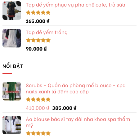
5 sao
Tạp dề yếm phục vụ pha chế cafe, trà sữa
là:
tại
280.000 ₫.
là:
260.000 ₫.
165.000
₫
Được xếp
hạng
5.00
5 sao
Tạp dề yếm trắng
90.000
₫
Được xếp
hạng
5.00
5 sao
NỔI BẬT
Scrubs - Quần áo phòng mổ blouse - spa
nails xanh lá đậm cao cấp
Giá
Giá
410.000
₫
385.000
₫
Được xếp
hạng
5.00
gốc
hiện
5 sao
Áo blouse bác sĩ tay dài nha khoa spa thẩm
là:
tại
mỹ
410.000 ₫.
là:
385.000 ₫.