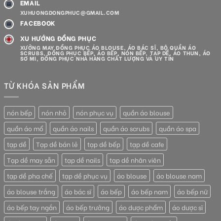
EMAIL
XUHUONGDONGPHUC@GMAIL.COM
FACEBOOK
XU HƯỚNG ĐỒNG PHỤC
XƯỞNG MAY ĐỒNG PHỤC ÁO BLOUSE, ÁO BÁC SĨ, BỘ QUẦN ÁO
SCRUBS, ĐỒNG PHỤC BẾP, ÁO BẾP, NÓN BẾP, TẠP DỀ, ÁO THUN, ÁO
SƠ MI, ĐỒNG PHỤC NHÀ HÀNG CHẤT LƯỢNG VÀ UY TÍN
TỪ KHÓA SẢN PHẨM
nón bếp
nón nhỏ
nón phục vụ
quần áo blouse
quần áo mổ
quần áo nails
quần áo scrubs
quần áo spa
tạp dề
Tạp dề bán lẻ
tạp dề bếp
tạp dề cafe
Tạp dề may sẵn
tạp dề nails
tạp dề nhân viên
tạp dề pha chế
tạp dề phục vụ
áo blouse
áo blouse nam
áo blouse trắng
áo bác sĩ
áo bếp
áo bếp nam
áo bếp nữ
áo bếp tay ngắn
áo bếp trưởng
áo dược phẩm
áo dược sĩ