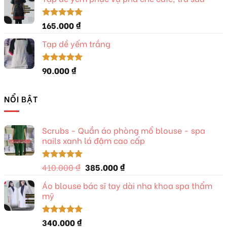
là:
tại
280.000 ₫.
là:
260.000 ₫.
165.000
₫
Được xếp
hạng
5.00
5 sao
Tạp dề yếm trắng
90.000
₫
Được xếp
hạng
5.00
5 sao
NỔI BẬT
Scrubs - Quần áo phòng mổ blouse - spa
nails xanh lá đậm cao cấp
Giá
Giá
410.000
₫
385.000
₫
Được xếp
hạng
5.00
gốc
hiện
5 sao
Áo blouse bác sĩ tay dài nha khoa spa thẩm
là:
tại
mỹ
410.000 ₫.
là:
385.000 ₫.
340.000
₫
Được xếp