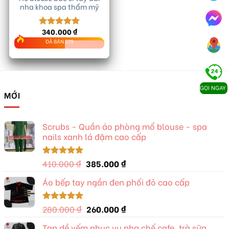
nha khoa spa thẩm mỹ
340.000
₫
Được xếp
hạng
5.00
ĐÃ BÁN 279
5 sao
GỌI NGAY
MỚI
Scrubs - Quần áo phòng mổ blouse - spa
nails xanh lá đậm cao cấp
Giá
Giá
410.000
₫
385.000
₫
Được xếp
hạng
5.00
gốc
hiện
5 sao
Áo bếp tay ngắn đen phối đỏ cao cấp
là:
tại
410.000 ₫.
là:
385.000 ₫.
Giá
Giá
280.000
₫
260.000
₫
Được xếp
hạng
5.00
gốc
hiện
5 sao
Tạp dề yếm phục vụ pha chế cafe, trà sữa