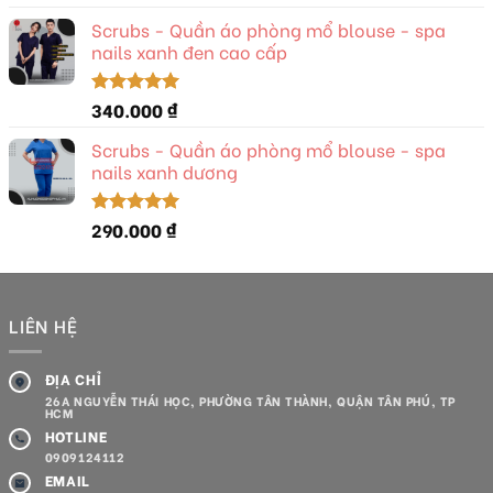
hạng
5.00
5 sao
Scrubs - Quần áo phòng mổ blouse - spa
nails xanh đen cao cấp
340.000
₫
Được xếp
hạng
5.00
5 sao
Scrubs - Quần áo phòng mổ blouse - spa
nails xanh dương
290.000
₫
Được xếp
hạng
5.00
5 sao
LIÊN HỆ
ĐỊA CHỈ
26A NGUYỄN THÁI HỌC, PHƯỜNG TÂN THÀNH, QUẬN TÂN PHÚ, TP
HCM
HOTLINE
0909124112
EMAIL