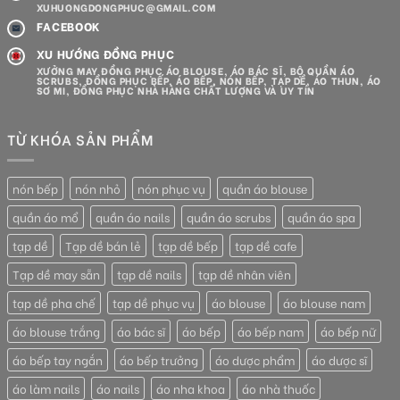
XUHUONGDONGPHUC@GMAIL.COM
FACEBOOK
XU HƯỚNG ĐỒNG PHỤC
XƯỞNG MAY ĐỒNG PHỤC ÁO BLOUSE, ÁO BÁC SĨ, BỘ QUẦN ÁO
SCRUBS, ĐỒNG PHỤC BẾP, ÁO BẾP, NÓN BẾP, TẠP DỀ, ÁO THUN, ÁO
SƠ MI, ĐỒNG PHỤC NHÀ HÀNG CHẤT LƯỢNG VÀ UY TÍN
TỪ KHÓA SẢN PHẨM
nón bếp
nón nhỏ
nón phục vụ
quần áo blouse
quần áo mổ
quần áo nails
quần áo scrubs
quần áo spa
tạp dề
Tạp dề bán lẻ
tạp dề bếp
tạp dề cafe
Tạp dề may sẵn
tạp dề nails
tạp dề nhân viên
tạp dề pha chế
tạp dề phục vụ
áo blouse
áo blouse nam
áo blouse trắng
áo bác sĩ
áo bếp
áo bếp nam
áo bếp nữ
áo bếp tay ngắn
áo bếp trưởng
áo dược phẩm
áo dược sĩ
áo làm nails
áo nails
áo nha khoa
áo nhà thuốc