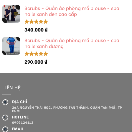
hạng
5.00
5 sao
Scrubs - Quần áo phòng mổ blouse - spa
nails xanh đen cao cấp
340.000
₫
Được xếp
hạng
5.00
5 sao
Scrubs - Quần áo phòng mổ blouse - spa
nails xanh dương
290.000
₫
Được xếp
hạng
5.00
5 sao
LIÊN HỆ
ĐỊA CHỈ
26A NGUYỄN THÁI HỌC, PHƯỜNG TÂN THÀNH, QUẬN TÂN PHÚ, TP
HCM
HOTLINE
0909124112
EMAIL