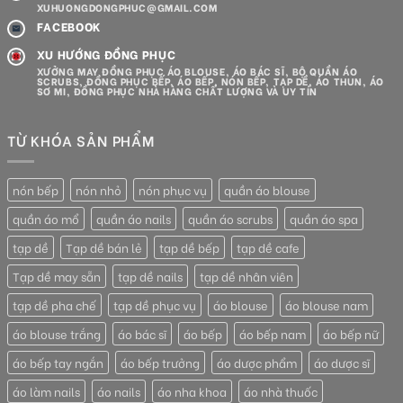
XUHUONGDONGPHUC@GMAIL.COM
FACEBOOK
XU HƯỚNG ĐỒNG PHỤC
XƯỞNG MAY ĐỒNG PHỤC ÁO BLOUSE, ÁO BÁC SĨ, BỘ QUẦN ÁO
SCRUBS, ĐỒNG PHỤC BẾP, ÁO BẾP, NÓN BẾP, TẠP DỀ, ÁO THUN, ÁO
SƠ MI, ĐỒNG PHỤC NHÀ HÀNG CHẤT LƯỢNG VÀ UY TÍN
TỪ KHÓA SẢN PHẨM
nón bếp
nón nhỏ
nón phục vụ
quần áo blouse
quần áo mổ
quần áo nails
quần áo scrubs
quần áo spa
tạp dề
Tạp dề bán lẻ
tạp dề bếp
tạp dề cafe
Tạp dề may sẵn
tạp dề nails
tạp dề nhân viên
tạp dề pha chế
tạp dề phục vụ
áo blouse
áo blouse nam
áo blouse trắng
áo bác sĩ
áo bếp
áo bếp nam
áo bếp nữ
áo bếp tay ngắn
áo bếp trưởng
áo dược phẩm
áo dược sĩ
áo làm nails
áo nails
áo nha khoa
áo nhà thuốc