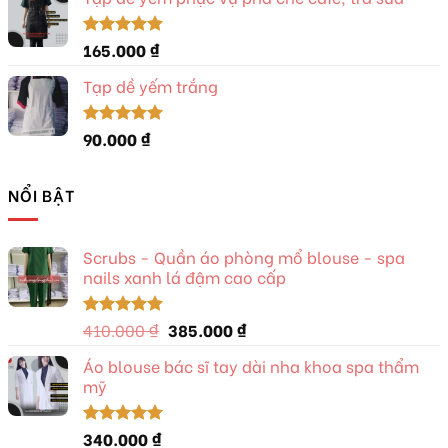
là:
tại
280.000 ₫.
là:
260.000 ₫.
165.000
₫
Được xếp
hạng
5.00
5 sao
Tạp dề yếm trắng
90.000
₫
Được xếp
hạng
5.00
5 sao
NỔI BẬT
Scrubs - Quần áo phòng mổ blouse - spa
nails xanh lá đậm cao cấp
Giá
Giá
410.000
₫
385.000
₫
Được xếp
hạng
5.00
gốc
hiện
5 sao
Áo blouse bác sĩ tay dài nha khoa spa thẩm
là:
tại
mỹ
410.000 ₫.
là:
385.000 ₫.
340.000
₫
Được xếp