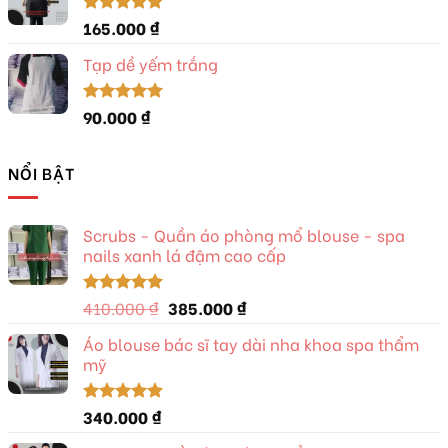
280.000 ₫.
là:
260.000 ₫.
165.000
₫
Được xếp
hạng
5.00
5 sao
Tạp dề yếm trắng
90.000
₫
Được xếp
hạng
5.00
5 sao
NỔI BẬT
Scrubs - Quần áo phòng mổ blouse - spa
nails xanh lá đậm cao cấp
Giá
Giá
410.000
₫
385.000
₫
Được xếp
hạng
5.00
gốc
hiện
5 sao
Áo blouse bác sĩ tay dài nha khoa spa thẩm
là:
tại
mỹ
410.000 ₫.
là:
385.000 ₫.
340.000
₫
Được xếp
hạng
5.00
5 sao