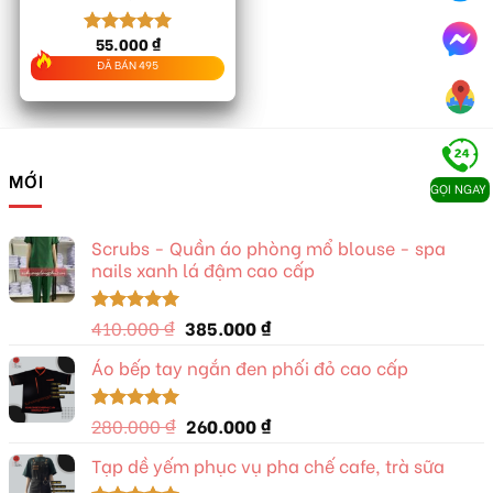
55.000
₫
Được xếp
hạng
5.00
ĐÃ BÁN 495
5 sao
MỚI
GỌI NGAY
Scrubs - Quần áo phòng mổ blouse - spa
nails xanh lá đậm cao cấp
Giá
Giá
410.000
₫
385.000
₫
Được xếp
hạng
5.00
gốc
hiện
5 sao
Áo bếp tay ngắn đen phối đỏ cao cấp
là:
tại
410.000 ₫.
là:
385.000 ₫.
Giá
Giá
280.000
₫
260.000
₫
Được xếp
hạng
5.00
gốc
hiện
5 sao
Tạp dề yếm phục vụ pha chế cafe, trà sữa
là:
tại