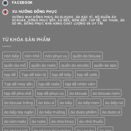
FACEBOOK
XU HƯỚNG ĐỒNG PHỤC
XƯỞNG MAY ĐỒNG PHỤC ÁO BLOUSE, ÁO BÁC SĨ, BỘ QUẦN ÁO
SCRUBS, ĐỒNG PHỤC BẾP, ÁO BẾP, NÓN BẾP, TẠP DỀ, ÁO THUN, ÁO
SƠ MI, ĐỒNG PHỤC NHÀ HÀNG CHẤT LƯỢNG VÀ UY TÍN
TỪ KHÓA SẢN PHẨM
nón bếp
nón nhỏ
nón phục vụ
quần áo blouse
quần áo mổ
quần áo nails
quần áo scrubs
quần áo spa
tạp dề
Tạp dề bán lẻ
tạp dề bếp
tạp dề cafe
Tạp dề may sẵn
tạp dề nails
tạp dề nhân viên
tạp dề pha chế
tạp dề phục vụ
áo blouse
áo blouse nam
áo blouse trắng
áo bác sĩ
áo bếp
áo bếp nam
áo bếp nữ
áo bếp tay ngắn
áo bếp trưởng
áo dược phẩm
áo dược sĩ
áo làm nails
áo nails
áo nha khoa
áo nhà thuốc
áo phòng lab
áo phòng thí nghiệm
áo scrubs
áo spa