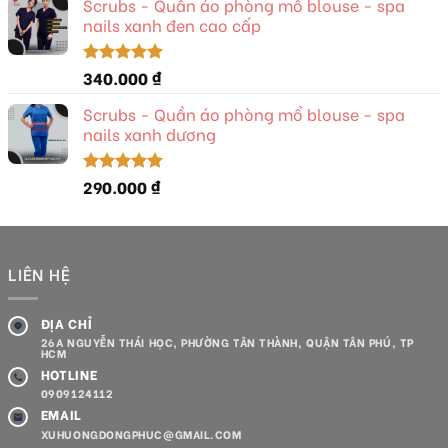
Scrubs - Quần áo phòng mổ blouse - spa
nails xanh đen cao cấp
340.000
₫
Được xếp
hạng
5.00
5 sao
Scrubs - Quần áo phòng mổ blouse - spa
nails xanh dương
290.000
₫
Được xếp
hạng
5.00
5 sao
LIÊN HỆ
ĐỊA CHỈ
26A NGUYỄN THÁI HỌC, PHƯỜNG TÂN THÀNH, QUẬN TÂN PHÚ, TP
HCM
HOTLINE
0909124112
EMAIL
XUHUONGDONGPHUC@GMAIL.COM