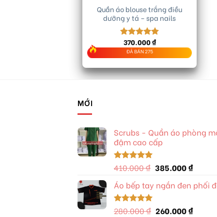
Quần áo blouse trắng điều
dưỡng y tá – spa nails
370.000
₫
Được xếp
hạng
5.00
ĐÃ BÁN 275
5 sao
MỚI
Scrubs - Quần áo phòng mổ 
đậm cao cấp
Giá
Giá
410.000
₫
385.000
₫
Được xếp
hạng
5.00
gốc
hiện
5 sao
Áo bếp tay ngắn đen phối 
là:
tại
410.000 ₫.
là:
385.00
Giá
Giá
280.000
₫
260.000
₫
Được xếp