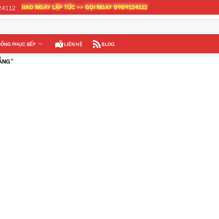
>> GIAO NGAY LẬP TỨC >> GỌI NGAY 0909124112
24112
ỒNG PHỤC BẾP
LIÊN HỆ
BLOG
RẮNG”