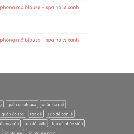
phòng mổ blouse - spa nails xanh
phòng mổ blouse - spa nails xanh
ụ
quần áo blouse
quần áo mổ
quần áo spa
tạp dề
Tạp dề bán lẻ
ề may sẵn
tạp dề nails
tạp dề nhân viên
áo blouse
áo blouse nam