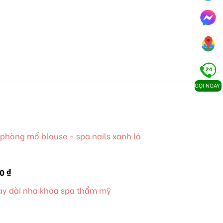
GỌI NGAY
phòng mổ blouse - spa nails xanh lá
Giá
00
₫
hiện
tay dài nha khoa spa thẩm mỹ
tại
 ₫.
là:
385.000 ₫.