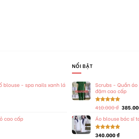
NỔI BẬT
blouse - spa nails xanh lá
Scrubs - Quần áo 
đậm cao cấp
Giá
410.000
₫
385.0
Được xếp
hạng
5.00
gốc
5 sao
đỏ cao cấp
Áo blouse bác sĩ 
là:
410.000
0 ₫.
340.000
₫
Được xếp