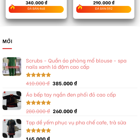
340.000
₫
290.000
₫
Được xếp
Được xếp
hạng
5.00
hạng
5.00
ĐÃ BÁN 468
ĐÃ BÁN 592
5 sao
5 sao
MỚI
Scrubs - Quần áo phòng mổ blouse - spa
nails xanh lá đậm cao cấp
Giá
Giá
410.000
₫
385.000
₫
Được xếp
hạng
5.00
gốc
hiện
5 sao
Áo bếp tay ngắn đen phối đỏ cao cấp
là:
tại
410.000 ₫.
là:
385.000 ₫.
Giá
Giá
280.000
₫
260.000
₫
Được xếp
hạng
5.00
gốc
hiện
5 sao
Tạp dề yếm phục vụ pha chế cafe, trà sữa
là:
tại
280.000 ₫.
là:
260.000 ₫.
165.000
₫
Được xếp