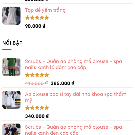
hạng
5.00
5 sao
Tạp dề yếm trắng
90.000
₫
Được xếp
hạng
5.00
5 sao
NỔI BẬT
Scrubs - Quần áo phòng mổ blouse - spa
nails xanh lá đậm cao cấp
Giá
Giá
410.000
₫
385.000
₫
Được xếp
hạng
5.00
gốc
hiện
5 sao
Áo blouse bác sĩ tay dài nha khoa spa thẩm
là:
tại
mỹ
410.000 ₫.
là:
385.000 ₫.
340.000
₫
Được xếp
hạng
5.00
5 sao
Scrubs - Quần áo phòng mổ blouse - spa
nails xanh đen cao cấp