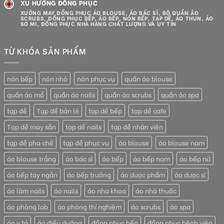
XU HƯỚNG ĐỒNG PHỤC
XƯỞNG MAY ĐỒNG PHỤC ÁO BLOUSE, ÁO BÁC SĨ, BỘ QUẦN ÁO
SCRUBS, ĐỒNG PHỤC BẾP, ÁO BẾP, NÓN BẾP, TẠP DỀ, ÁO THUN, ÁO
SƠ MI, ĐỒNG PHỤC NHÀ HÀNG CHẤT LƯỢNG VÀ UY TÍN
TỪ KHÓA SẢN PHẨM
nón bếp
nón nhỏ
nón phục vụ
quần áo blouse
quần áo mổ
quần áo nails
quần áo scrubs
quần áo spa
tạp dề
Tạp dề bán lẻ
tạp dề bếp
tạp dề cafe
Tạp dề may sẵn
tạp dề nails
tạp dề nhân viên
tạp dề pha chế
tạp dề phục vụ
áo blouse
áo blouse nam
áo blouse trắng
áo bác sĩ
áo bếp
áo bếp nam
áo bếp nữ
áo bếp tay ngắn
áo bếp trưởng
áo dược phẩm
áo dược sĩ
áo làm nails
áo nails
áo nha khoa
áo nhà thuốc
áo phòng lab
áo phòng thí nghiệm
áo scrubs
áo spa
áo y tá
áo điều dưỡng
đồng phục bếp
đồng phục bệnh viện