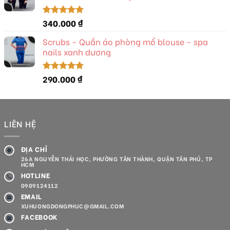
340.000
₫
Được xếp
hạng
5.00
5 sao
Scrubs - Quần áo phòng mổ blouse - spa
nails xanh dương
290.000
₫
Được xếp
hạng
5.00
5 sao
LIÊN HỆ
ĐỊA CHỈ
26A NGUYỄN THÁI HỌC, PHƯỜNG TÂN THÀNH, QUẬN TÂN PHÚ, TP
HCM
HOTLINE
0909124112
EMAIL
XUHUONGDONGPHUC@GMAIL.COM
FACEBOOK