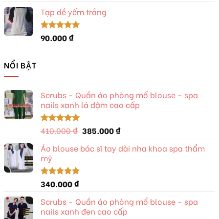
hạng
5.00
5 sao
Tạp dề yếm trắng
90.000
₫
Được xếp
hạng
5.00
5 sao
NỔI BẬT
Scrubs - Quần áo phòng mổ blouse - spa
nails xanh lá đậm cao cấp
Giá
Giá
410.000
₫
385.000
₫
Được xếp
hạng
5.00
gốc
hiện
5 sao
Áo blouse bác sĩ tay dài nha khoa spa thẩm
là:
tại
mỹ
410.000 ₫.
là:
385.000 ₫.
340.000
₫
Được xếp
hạng
5.00
5 sao
Scrubs - Quần áo phòng mổ blouse - spa
nails xanh đen cao cấp