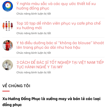
Trang
Ý nghĩa màu sẵc và các quy ước thiết kế xu
và
hướng đồng phục
Bản
ở
Chức năng bình luận bị tắt
Sắc:
Ý
Khám
nghĩa
Top 10 tạp dề nhân viên phục vụ cafe pha chế
Phá
màu
Thế
xu hướng mới
sẵc
Giới
ở
Chức năng bình luận bị tắt
và
Đang
Top
các
Thay
10
Y tá điều dưỡng bác sĩ “không áo blouse” khoát
quy
Đổi
tạp
ước
lên trang phục áo dài như hoa hậu
dề
thiết
ở
Chức năng bình luận bị tắt
nhân
kế
Y
viên
xu
tá
3 CÁCH ĐỂ BÁC SĨ TỐT NGHIỆP TẠI VIỆT NAM TIẾP
phục
hướng
điều
vụ
TỤC HÀNH NGHỀ Y TẠI MỸ
đồng
dưỡng
cafe
phục
ở
Chức năng bình luận bị tắt
bác
pha
3
sĩ
chế
CÁCH
“không
xu
ĐỂ
VỀ CHÚNG TÔI
áo
hướng
BÁC
blouse”
mới
SĨ
khoát
TỐT
lên
Xu Hướng Đồng Phục là xưởng may và bán lẻ các loại
NGHIỆP
trang
đồng phục
TẠI
phục