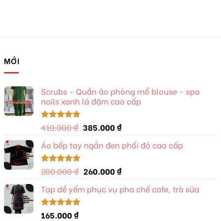
MỚI
Scrubs - Quần áo phòng mổ blouse - spa
nails xanh lá đậm cao cấp
Giá
Giá
410.000
₫
385.000
₫
Được xếp
hạng
5.00
gốc
hiện
5 sao
Áo bếp tay ngắn đen phối đỏ cao cấp
là:
tại
410.000 ₫.
là:
385.000 ₫.
Giá
Giá
280.000
₫
260.000
₫
Được xếp
hạng
5.00
gốc
hiện
5 sao
Tạp dề yếm phục vụ pha chế cafe, trà sữa
là:
tại
280.000 ₫.
là:
260.000 ₫.
165.000
₫
Được xếp