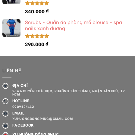
340.000
₫
Được xếp
hạng
5.00
5 sao
Scrubs - Quần áo phòng mổ blouse - spa
nails xanh dương
290.000
₫
Được xếp
hạng
5.00
5 sao
LIÊN HỆ
ĐỊA CHỈ
26A NGUYỄN THÁI HỌC, PHƯỜNG TÂN THÀNH, QUẬN TÂN PHÚ, TP
HCM
HOTLINE
0909124112
EMAIL
XUHUONGDONGPHUC@GMAIL.COM
FACEBOOK
XU HƯỚNG ĐỒNG PHỤC