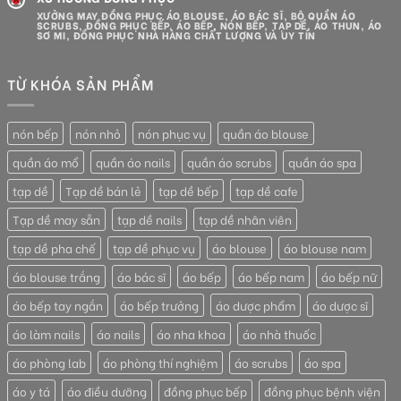
XƯỞNG MAY ĐỒNG PHỤC ÁO BLOUSE, ÁO BÁC SĨ, BỘ QUẦN ÁO
SCRUBS, ĐỒNG PHỤC BẾP, ÁO BẾP, NÓN BẾP, TẠP DỀ, ÁO THUN, ÁO
SƠ MI, ĐỒNG PHỤC NHÀ HÀNG CHẤT LƯỢNG VÀ UY TÍN
TỪ KHÓA SẢN PHẨM
nón bếp
nón nhỏ
nón phục vụ
quần áo blouse
quần áo mổ
quần áo nails
quần áo scrubs
quần áo spa
tạp dề
Tạp dề bán lẻ
tạp dề bếp
tạp dề cafe
Tạp dề may sẵn
tạp dề nails
tạp dề nhân viên
tạp dề pha chế
tạp dề phục vụ
áo blouse
áo blouse nam
áo blouse trắng
áo bác sĩ
áo bếp
áo bếp nam
áo bếp nữ
áo bếp tay ngắn
áo bếp trưởng
áo dược phẩm
áo dược sĩ
áo làm nails
áo nails
áo nha khoa
áo nhà thuốc
áo phòng lab
áo phòng thí nghiệm
áo scrubs
áo spa
áo y tá
áo điều dưỡng
đồng phục bếp
đồng phục bệnh viện