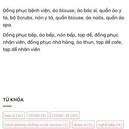
VIỆT
áo
NAM
dài
Đồng phục bệnh viện, áo blouse, áo bác sĩ, quần áo y
TIẾP
như
tá, bộ Scrubs, nón y tá, quần blouse, áo nails, quần áo
TỤC
hoa
HÀNH
hậu
spa.
NGHỀ
Y
Đồng phục bếp, áo bếp, nón bếp, tạp dề, đồng phục
TẠI
nhân viên, đồng phục nhà hàng, áo thun, tạp dề cafe,
MỸ
tạp dề nhân viên
TỪ KHÓA
bác sĩ
(16)
COVID
(5)
COVID-19
(10)
Cách phòng chống vi rút corona
(2)
dược sĩ
(2)
nghề bếp
(4)