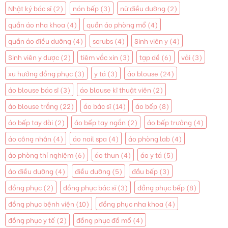
Nhật ký bác sĩ
(2)
nón bếp
(3)
nữ điều dưỡng
(2)
quần áo nha khoa
(4)
quần áo phòng mổ
(4)
quần áo điều dưỡng
(4)
scrubs
(4)
Sinh viên y
(4)
Sinh viên y dược
(2)
tiêm vắc xin
(3)
tạp dề
(6)
vải
(3)
xu hướng đồng phục
(3)
y tá
(3)
áo blouse
(24)
áo blouse bác sĩ
(3)
áo blouse kĩ thuật viên
(2)
áo blouse trắng
(22)
áo bác sĩ
(14)
áo bếp
(8)
áo bếp tay dài
(2)
áo bếp tay ngắn
(2)
áo bếp trưởng
(4)
áo công nhân
(4)
áo nail spa
(4)
áo phòng lab
(4)
áo phòng thí nghiệm
(6)
áo thun
(4)
áo y tá
(5)
áo điều dưỡng
(4)
điều dưỡng
(5)
đầu bếp
(3)
đồng phục
(2)
đồng phục bác sĩ
(3)
đồng phục bếp
(8)
đồng phục bệnh viện
(10)
đồng phục nha khoa
(4)
đồng phục y tế
(2)
đồng phục đồ mổ
(4)