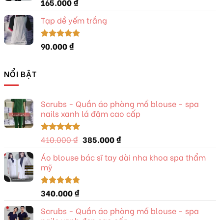
165.000
₫
Được xếp
hạng
5.00
5 sao
Tạp dề yếm trắng
90.000
₫
Được xếp
hạng
5.00
5 sao
NỔI BẬT
Scrubs - Quần áo phòng mổ blouse - spa
nails xanh lá đậm cao cấp
Giá
Giá
410.000
₫
385.000
₫
Được xếp
hạng
5.00
gốc
hiện
5 sao
Áo blouse bác sĩ tay dài nha khoa spa thẩm
là:
tại
mỹ
410.000 ₫.
là:
385.000 ₫.
340.000
₫
Được xếp
hạng
5.00
5 sao
Scrubs - Quần áo phòng mổ blouse - spa