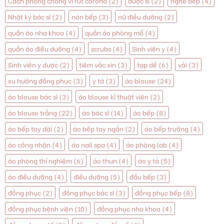
Cách phòng chống vi rút corona
(2)
dược sĩ
(2)
nghề bếp
(4)
Nhật ký bác sĩ
(2)
nón bếp
(3)
nữ điều dưỡng
(2)
quần áo nha khoa
(4)
quần áo phòng mổ
(4)
quần áo điều dưỡng
(4)
scrubs
(4)
Sinh viên y
(4)
Sinh viên y dược
(2)
tiêm vắc xin
(3)
tạp dề
(6)
vải
(3)
xu hướng đồng phục
(3)
y tá
(3)
áo blouse
(24)
áo blouse bác sĩ
(3)
áo blouse kĩ thuật viên
(2)
áo blouse trắng
(22)
áo bác sĩ
(14)
áo bếp
(8)
áo bếp tay dài
(2)
áo bếp tay ngắn
(2)
áo bếp trưởng
(4)
áo công nhân
(4)
áo nail spa
(4)
áo phòng lab
(4)
áo phòng thí nghiệm
(6)
áo thun
(4)
áo y tá
(5)
áo điều dưỡng
(4)
điều dưỡng
(5)
đầu bếp
(3)
đồng phục
(2)
đồng phục bác sĩ
(3)
đồng phục bếp
(8)
đồng phục bệnh viện
(10)
đồng phục nha khoa
(4)