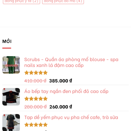
đồng phục y tế
(2)
đồng phục đồ mổ
(4)
MỚI
Scrubs - Quần áo phòng mổ blouse - spa
nails xanh lá đậm cao cấp
Giá
Giá
410.000
₫
385.000
₫
Được xếp
hạng
5.00
gốc
hiện
5 sao
Áo bếp tay ngắn đen phối đỏ cao cấp
là:
tại
410.000 ₫.
là:
385.000 ₫.
Giá
Giá
280.000
₫
260.000
₫
Được xếp
hạng
5.00
gốc
hiện
5 sao
Tạp dề yếm phục vụ pha chế cafe, trà sữa
là:
tại
280.000 ₫.
là:
260.000 ₫.