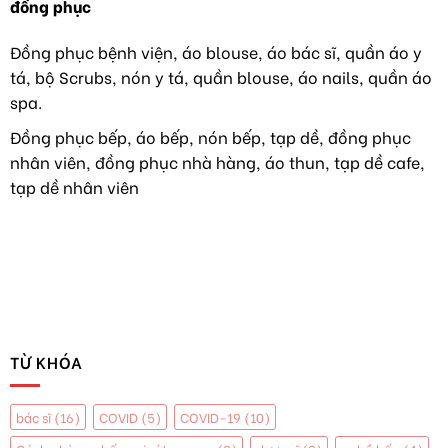
đồng phục
TẠI
phục
VIỆT
áo
NAM
dài
Đồng phục bệnh viện, áo blouse, áo bác sĩ, quần áo y
TIẾP
như
tá, bộ Scrubs, nón y tá, quần blouse, áo nails, quần áo
TỤC
hoa
HÀNH
hậu
spa.
NGHỀ
Y
Đồng phục bếp, áo bếp, nón bếp, tạp dề, đồng phục
TẠI
nhân viên, đồng phục nhà hàng, áo thun, tạp dề cafe,
MỸ
tạp dề nhân viên
TỪ KHÓA
bác sĩ
(16)
COVID
(5)
COVID-19
(10)