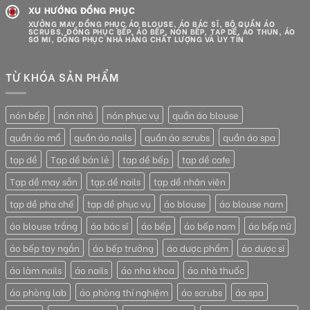
XU HƯỚNG ĐỒNG PHỤC
XƯỞNG MAY ĐỒNG PHỤC ÁO BLOUSE, ÁO BÁC SĨ, BỘ QUẦN ÁO
SCRUBS, ĐỒNG PHỤC BẾP, ÁO BẾP, NÓN BẾP, TẠP DỀ, ÁO THUN, ÁO
SƠ MI, ĐỒNG PHỤC NHÀ HÀNG CHẤT LƯỢNG VÀ UY TÍN
TỪ KHÓA SẢN PHẨM
nón bếp
nón nhỏ
nón phục vụ
quần áo blouse
quần áo mổ
quần áo nails
quần áo scrubs
quần áo spa
tạp dề
Tạp dề bán lẻ
tạp dề bếp
tạp dề cafe
Tạp dề may sẵn
tạp dề nails
tạp dề nhân viên
tạp dề pha chế
tạp dề phục vụ
áo blouse
áo blouse nam
áo blouse trắng
áo bác sĩ
áo bếp
áo bếp nam
áo bếp nữ
áo bếp tay ngắn
áo bếp trưởng
áo dược phẩm
áo dược sĩ
áo làm nails
áo nails
áo nha khoa
áo nhà thuốc
áo phòng lab
áo phòng thí nghiệm
áo scrubs
áo spa