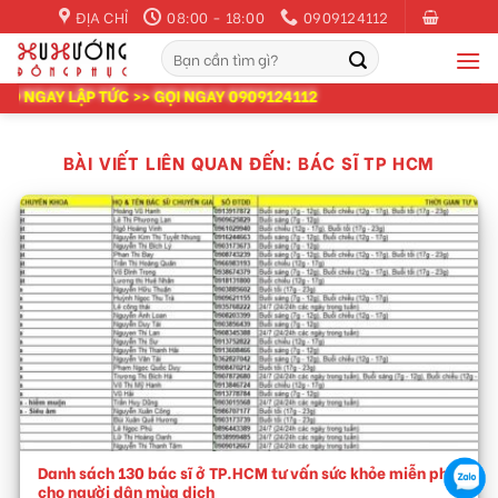
Skip
ĐỊA CHỈ
08:00 - 18:00
0909124112
to
Tìm
content
kiếm:
 NGAY LẬP TỨC >> GỌI NGAY 0909124112
BÀI VIẾT LIÊN QUAN ĐẾN:
BÁC SĨ TP HCM
Danh sách 130 bác sĩ ở TP.HCM tư vấn sức khỏe miễn phí
cho người dân mùa dịch