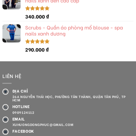
nails xanh đen cao cấp
340.000
₫
Được xếp
hạng
5.00
5 sao
Scrubs - Quần áo phòng mổ blouse - spa
nails xanh dương
290.000
₫
Được xếp
hạng
5.00
5 sao
LIÊN HỆ
ĐỊA CHỈ
26A NGUYỄN THÁI HỌC, PHƯỜNG TÂN THÀNH, QUẬN TÂN PHÚ, TP
HCM
HOTLINE
0909124112
EMAIL
XUHUONGDONGPHUC@GMAIL.COM
FACEBOOK