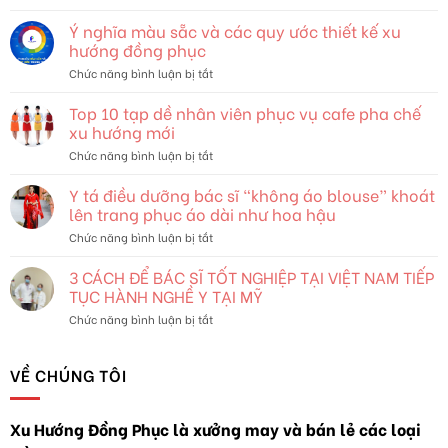
Thời
Trang
Ý nghĩa màu sẵc và các quy ước thiết kế xu
và
hướng đồng phục
Bản
ở
Chức năng bình luận bị tắt
Sắc:
Ý
Khám
nghĩa
Top 10 tạp dề nhân viên phục vụ cafe pha chế
Phá
màu
Thế
xu hướng mới
sẵc
Giới
ở
Chức năng bình luận bị tắt
và
Đang
Top
các
Thay
10
Y tá điều dưỡng bác sĩ “không áo blouse” khoát
quy
Đổi
tạp
ước
lên trang phục áo dài như hoa hậu
dề
thiết
ở
Chức năng bình luận bị tắt
nhân
kế
Y
viên
xu
tá
3 CÁCH ĐỂ BÁC SĨ TỐT NGHIỆP TẠI VIỆT NAM TIẾP
phục
hướng
điều
vụ
TỤC HÀNH NGHỀ Y TẠI MỸ
đồng
dưỡng
cafe
phục
ở
Chức năng bình luận bị tắt
bác
pha
3
sĩ
chế
CÁCH
“không
xu
ĐỂ
VỀ CHÚNG TÔI
áo
hướng
BÁC
blouse”
mới
SĨ
khoát
TỐT
lên
Xu Hướng Đồng Phục là xưởng may và bán lẻ các loại
NGHIỆP
trang