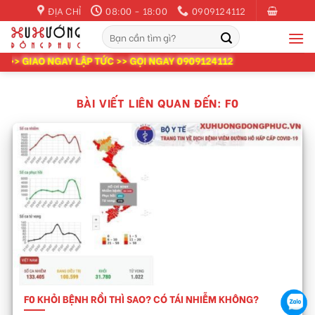
Skip
ĐỊA CHỈ
08:00 - 18:00
0909124112
to
Tìm
content
kiếm:
> GIAO NGAY LẬP TỨC >> GỌI NGAY 0909124112
BÀI VIẾT LIÊN QUAN ĐẾN:
F0
F0 KHỎI BỆNH RỒI THÌ SAO? CÓ TÁI NHIỄM KHÔNG?