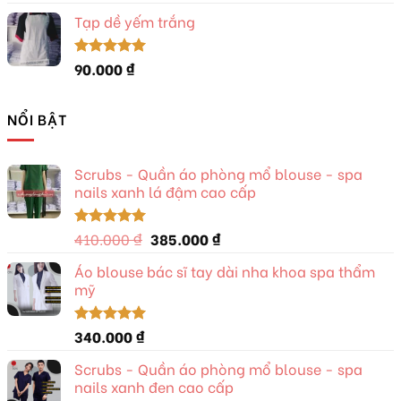
hạng
5.00
5 sao
Tạp dề yếm trắng
90.000
₫
Được xếp
hạng
5.00
5 sao
NỔI BẬT
Scrubs - Quần áo phòng mổ blouse - spa
nails xanh lá đậm cao cấp
Giá
Giá
410.000
₫
385.000
₫
Được xếp
hạng
5.00
gốc
hiện
5 sao
Áo blouse bác sĩ tay dài nha khoa spa thẩm
là:
tại
mỹ
410.000 ₫.
là:
385.000 ₫.
340.000
₫
Được xếp
hạng
5.00
5 sao
Scrubs - Quần áo phòng mổ blouse - spa
nails xanh đen cao cấp