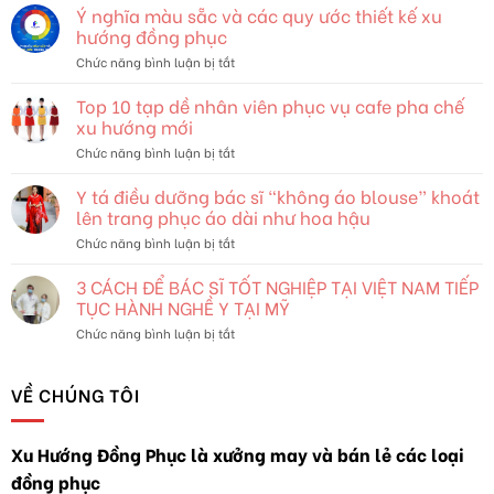
Trang
Ý nghĩa màu sẵc và các quy ước thiết kế xu
và
hướng đồng phục
Bản
ở
Chức năng bình luận bị tắt
Sắc:
Ý
Khám
nghĩa
Top 10 tạp dề nhân viên phục vụ cafe pha chế
Phá
màu
Thế
xu hướng mới
sẵc
Giới
ở
Chức năng bình luận bị tắt
và
Đang
Top
các
Thay
10
Y tá điều dưỡng bác sĩ “không áo blouse” khoát
quy
Đổi
tạp
ước
lên trang phục áo dài như hoa hậu
dề
thiết
ở
Chức năng bình luận bị tắt
nhân
kế
Y
viên
xu
tá
3 CÁCH ĐỂ BÁC SĨ TỐT NGHIỆP TẠI VIỆT NAM TIẾP
phục
hướng
điều
vụ
TỤC HÀNH NGHỀ Y TẠI MỸ
đồng
dưỡng
cafe
phục
ở
Chức năng bình luận bị tắt
bác
pha
3
sĩ
chế
CÁCH
“không
xu
ĐỂ
VỀ CHÚNG TÔI
áo
hướng
BÁC
blouse”
mới
SĨ
khoát
TỐT
lên
Xu Hướng Đồng Phục là xưởng may và bán lẻ các loại
NGHIỆP
trang
đồng phục
TẠI
phục