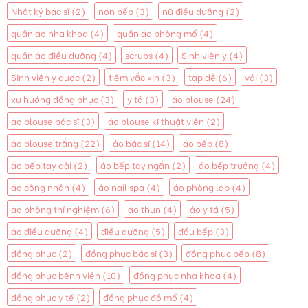
Nhật ký bác sĩ
(2)
nón bếp
(3)
nữ điều dưỡng
(2)
quần áo nha khoa
(4)
quần áo phòng mổ
(4)
quần áo điều dưỡng
(4)
scrubs
(4)
Sinh viên y
(4)
Sinh viên y dược
(2)
tiêm vắc xin
(3)
tạp dề
(6)
vải
(3)
xu hướng đồng phục
(3)
y tá
(3)
áo blouse
(24)
áo blouse bác sĩ
(3)
áo blouse kĩ thuật viên
(2)
áo blouse trắng
(22)
áo bác sĩ
(14)
áo bếp
(8)
áo bếp tay dài
(2)
áo bếp tay ngắn
(2)
áo bếp trưởng
(4)
áo công nhân
(4)
áo nail spa
(4)
áo phòng lab
(4)
áo phòng thí nghiệm
(6)
áo thun
(4)
áo y tá
(5)
áo điều dưỡng
(4)
điều dưỡng
(5)
đầu bếp
(3)
đồng phục
(2)
đồng phục bác sĩ
(3)
đồng phục bếp
(8)
đồng phục bệnh viện
(10)
đồng phục nha khoa
(4)
đồng phục y tế
(2)
đồng phục đồ mổ
(4)