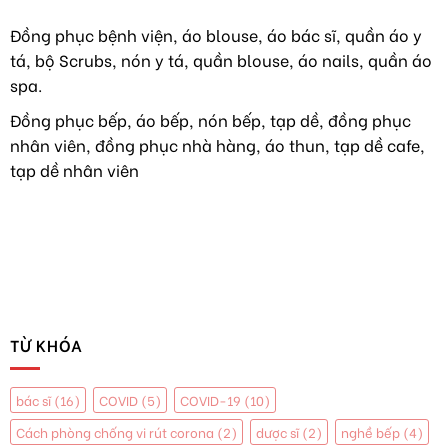
VIỆT
áo
NAM
dài
Đồng phục bệnh viện, áo blouse, áo bác sĩ, quần áo y
TIẾP
như
tá, bộ Scrubs, nón y tá, quần blouse, áo nails, quần áo
TỤC
hoa
HÀNH
hậu
spa.
NGHỀ
Y
Đồng phục bếp, áo bếp, nón bếp, tạp dề, đồng phục
TẠI
nhân viên, đồng phục nhà hàng, áo thun, tạp dề cafe,
MỸ
tạp dề nhân viên
TỪ KHÓA
bác sĩ
(16)
COVID
(5)
COVID-19
(10)
Cách phòng chống vi rút corona
(2)
dược sĩ
(2)
nghề bếp
(4)