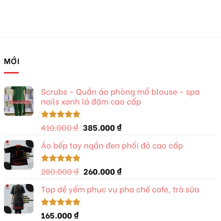
MỚI
Scrubs - Quần áo phòng mổ blouse - spa
nails xanh lá đậm cao cấp
Giá
Giá
410.000
₫
385.000
₫
Được xếp
hạng
5.00
gốc
hiện
5 sao
Áo bếp tay ngắn đen phối đỏ cao cấp
là:
tại
410.000 ₫.
là:
385.000 ₫.
Giá
Giá
280.000
₫
260.000
₫
Được xếp
hạng
5.00
gốc
hiện
5 sao
Tạp dề yếm phục vụ pha chế cafe, trà sữa
là:
tại
280.000 ₫.
là:
260.000 ₫.
165.000
₫
Được xếp