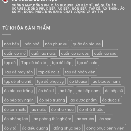
XƯỞNG MAY ĐỒNG PHỤC ÁO BLOUSE, ÁO BÁC SĨ, BỘ QUẦN ÁO
SCRUBS, ĐỒNG PHỤC BẾP, ÁO BẾP, NÓN BẾP, TẠP DỀ, ÁO THUN, ÁO
SƠ MI, ĐỒNG PHỤC NHÀ HÀNG CHẤT LƯỢNG VÀ UY TÍN
TỪ KHÓA SẢN PHẨM
nón bếp
nón nhỏ
nón phục vụ
quần áo blouse
quần áo mổ
quần áo nails
quần áo scrubs
quần áo spa
tạp dề
Tạp dề bán lẻ
tạp dề bếp
tạp dề cafe
Tạp dề may sẵn
tạp dề nails
tạp dề nhân viên
tạp dề pha chế
tạp dề phục vụ
áo blouse
áo blouse nam
áo blouse trắng
áo bác sĩ
áo bếp
áo bếp nam
áo bếp nữ
áo bếp tay ngắn
áo bếp trưởng
áo dược phẩm
áo dược sĩ
áo làm nails
áo nails
áo nha khoa
áo nhà thuốc
áo phòng lab
áo phòng thí nghiệm
áo scrubs
áo spa
áo y tá
áo điều dưỡng
đồng phục bếp
đồng phục bệnh viện