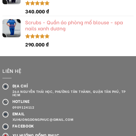
340.000
₫
Được xếp
hạng
5.00
5 sao
Scrubs - Quần áo phòng mổ blouse - spa
nails xanh dương
290.000
₫
Được xếp
hạng
5.00
5 sao
LIÊN HỆ
ĐỊA CHỈ
26A NGUYỄN THÁI HỌC, PHƯỜNG TÂN THÀNH, QUẬN TÂN PHÚ, TP
HCM
HOTLINE
0909124112
EMAIL
XUHUONGDONGPHUC@GMAIL.COM
FACEBOOK
XU HƯỚNG ĐỒNG PHỤC