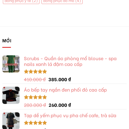
đồng phục y tế
(2)
đồng phục đồ mổ
(4)
MỚI
Scrubs - Quần áo phòng mổ blouse - spa
nails xanh lá đậm cao cấp
Giá
Giá
410.000
₫
385.000
₫
Được xếp
hạng
5.00
gốc
hiện
5 sao
Áo bếp tay ngắn đen phối đỏ cao cấp
là:
tại
410.000 ₫.
là:
385.000 ₫.
Giá
Giá
280.000
₫
260.000
₫
Được xếp
hạng
5.00
gốc
hiện
5 sao
Tạp dề yếm phục vụ pha chế cafe, trà sữa
là:
tại
280.000 ₫.
là:
260.000 ₫.