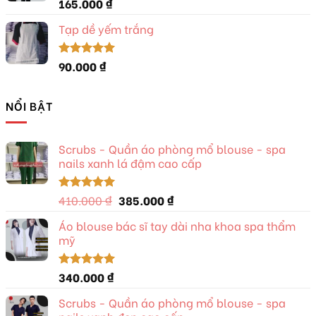
165.000
₫
Được xếp
hạng
5.00
5 sao
Tạp dề yếm trắng
90.000
₫
Được xếp
hạng
5.00
5 sao
NỔI BẬT
Scrubs - Quần áo phòng mổ blouse - spa
nails xanh lá đậm cao cấp
Giá
Giá
410.000
₫
385.000
₫
Được xếp
hạng
5.00
gốc
hiện
5 sao
Áo blouse bác sĩ tay dài nha khoa spa thẩm
là:
tại
mỹ
410.000 ₫.
là:
385.000 ₫.
340.000
₫
Được xếp
hạng
5.00
5 sao
Scrubs - Quần áo phòng mổ blouse - spa