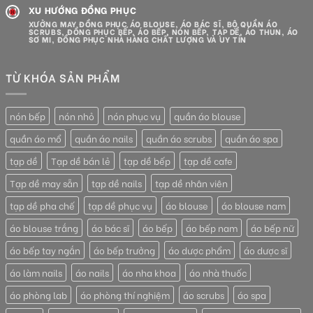
XU HƯỚNG ĐỒNG PHỤC
XƯỞNG MAY ĐỒNG PHỤC ÁO BLOUSE, ÁO BÁC SĨ, BỘ QUẦN ÁO
SCRUBS, ĐỒNG PHỤC BẾP, ÁO BẾP, NÓN BẾP, TẠP DỀ, ÁO THUN, ÁO
SƠ MI, ĐỒNG PHỤC NHÀ HÀNG CHẤT LƯỢNG VÀ UY TÍN
TỪ KHÓA SẢN PHẨM
nón bếp
nón nhỏ
nón phục vụ
quần áo blouse
quần áo mổ
quần áo nails
quần áo scrubs
quần áo spa
tạp dề
Tạp dề bán lẻ
tạp dề bếp
tạp dề cafe
Tạp dề may sẵn
tạp dề nails
tạp dề nhân viên
tạp dề pha chế
tạp dề phục vụ
áo blouse
áo blouse nam
áo blouse trắng
áo bác sĩ
áo bếp
áo bếp nam
áo bếp nữ
áo bếp tay ngắn
áo bếp trưởng
áo dược phẩm
áo dược sĩ
áo làm nails
áo nails
áo nha khoa
áo nhà thuốc
áo phòng lab
áo phòng thí nghiệm
áo scrubs
áo spa