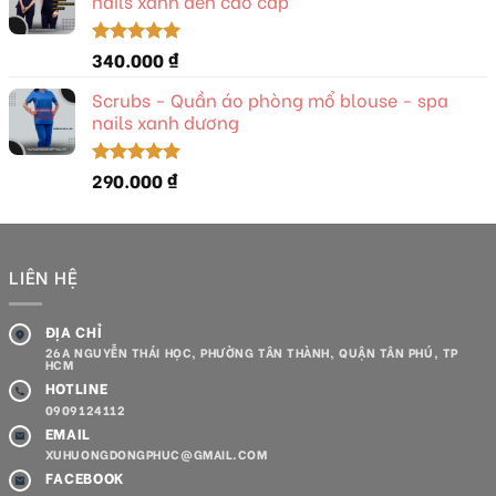
nails xanh đen cao cấp
340.000
₫
Được xếp
hạng
5.00
5 sao
Scrubs - Quần áo phòng mổ blouse - spa
nails xanh dương
290.000
₫
Được xếp
hạng
5.00
5 sao
LIÊN HỆ
ĐỊA CHỈ
26A NGUYỄN THÁI HỌC, PHƯỜNG TÂN THÀNH, QUẬN TÂN PHÚ, TP
HCM
HOTLINE
0909124112
EMAIL
XUHUONGDONGPHUC@GMAIL.COM
FACEBOOK