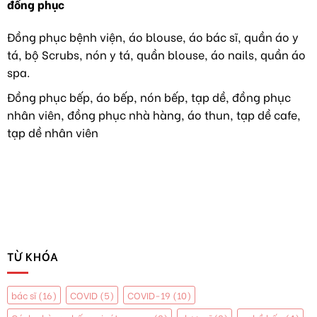
đồng phục
TẠI
phục
VIỆT
áo
NAM
dài
Đồng phục bệnh viện, áo blouse, áo bác sĩ, quần áo y
TIẾP
như
tá, bộ Scrubs, nón y tá, quần blouse, áo nails, quần áo
TỤC
hoa
HÀNH
hậu
spa.
NGHỀ
Y
Đồng phục bếp, áo bếp, nón bếp, tạp dề, đồng phục
TẠI
nhân viên, đồng phục nhà hàng, áo thun, tạp dề cafe,
MỸ
tạp dề nhân viên
TỪ KHÓA
bác sĩ
(16)
COVID
(5)
COVID-19
(10)