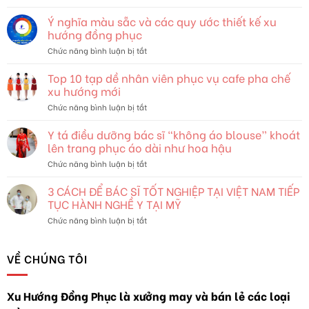
Thời
Trang
Ý nghĩa màu sẵc và các quy ước thiết kế xu
và
hướng đồng phục
Bản
ở
Chức năng bình luận bị tắt
Sắc:
Ý
Khám
nghĩa
Top 10 tạp dề nhân viên phục vụ cafe pha chế
Phá
màu
Thế
xu hướng mới
sẵc
Giới
ở
Chức năng bình luận bị tắt
và
Đang
Top
các
Thay
10
Y tá điều dưỡng bác sĩ “không áo blouse” khoát
quy
Đổi
tạp
ước
lên trang phục áo dài như hoa hậu
dề
thiết
ở
Chức năng bình luận bị tắt
nhân
kế
Y
viên
xu
tá
3 CÁCH ĐỂ BÁC SĨ TỐT NGHIỆP TẠI VIỆT NAM TIẾP
phục
hướng
điều
vụ
TỤC HÀNH NGHỀ Y TẠI MỸ
đồng
dưỡng
cafe
phục
ở
Chức năng bình luận bị tắt
bác
pha
3
sĩ
chế
CÁCH
“không
xu
ĐỂ
VỀ CHÚNG TÔI
áo
hướng
BÁC
blouse”
mới
SĨ
khoát
TỐT
lên
Xu Hướng Đồng Phục là xưởng may và bán lẻ các loại
NGHIỆP
trang