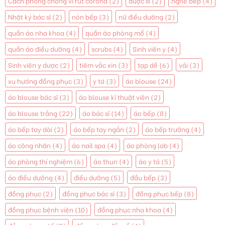
Cách phòng chống vi rút corona
(2)
dược sĩ
(2)
nghề bếp
(4)
Nhật ký bác sĩ
(2)
nón bếp
(3)
nữ điều dưỡng
(2)
quần áo nha khoa
(4)
quần áo phòng mổ
(4)
quần áo điều dưỡng
(4)
scrubs
(4)
Sinh viên y
(4)
Sinh viên y dược
(2)
tiêm vắc xin
(3)
tạp dề
(6)
vải
(3)
xu hướng đồng phục
(3)
y tá
(3)
áo blouse
(24)
áo blouse bác sĩ
(3)
áo blouse kĩ thuật viên
(2)
áo blouse trắng
(22)
áo bác sĩ
(14)
áo bếp
(8)
áo bếp tay dài
(2)
áo bếp tay ngắn
(2)
áo bếp trưởng
(4)
áo công nhân
(4)
áo nail spa
(4)
áo phòng lab
(4)
áo phòng thí nghiệm
(6)
áo thun
(4)
áo y tá
(5)
áo điều dưỡng
(4)
điều dưỡng
(5)
đầu bếp
(3)
đồng phục
(2)
đồng phục bác sĩ
(3)
đồng phục bếp
(8)
đồng phục bệnh viện
(10)
đồng phục nha khoa
(4)