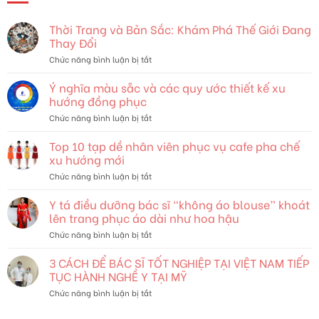
Thời Trang và Bản Sắc: Khám Phá Thế Giới Đang
Thay Đổi
ở
Chức năng bình luận bị tắt
Thời
Trang
Ý nghĩa màu sẵc và các quy ước thiết kế xu
và
hướng đồng phục
Bản
ở
Chức năng bình luận bị tắt
Sắc:
Ý
Khám
nghĩa
Top 10 tạp dề nhân viên phục vụ cafe pha chế
Phá
màu
Thế
xu hướng mới
sẵc
Giới
ở
Chức năng bình luận bị tắt
và
Đang
Top
các
Thay
10
Y tá điều dưỡng bác sĩ “không áo blouse” khoát
quy
Đổi
tạp
ước
lên trang phục áo dài như hoa hậu
dề
thiết
ở
Chức năng bình luận bị tắt
nhân
kế
Y
viên
xu
tá
3 CÁCH ĐỂ BÁC SĨ TỐT NGHIỆP TẠI VIỆT NAM TIẾP
phục
hướng
điều
vụ
TỤC HÀNH NGHỀ Y TẠI MỸ
đồng
dưỡng
cafe
phục
ở
Chức năng bình luận bị tắt
bác
pha
3
sĩ
chế
CÁCH
“không