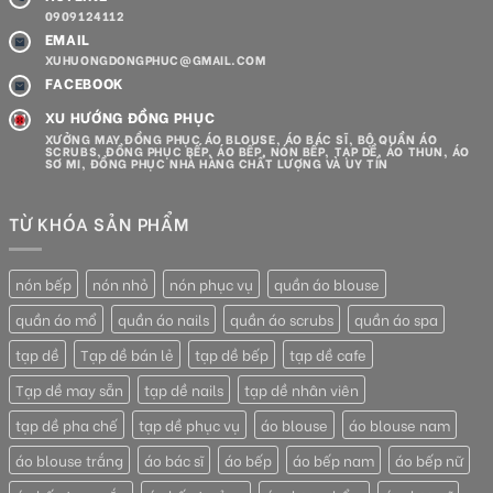
0909124112
EMAIL
XUHUONGDONGPHUC@GMAIL.COM
FACEBOOK
XU HƯỚNG ĐỒNG PHỤC
XƯỞNG MAY ĐỒNG PHỤC ÁO BLOUSE, ÁO BÁC SĨ, BỘ QUẦN ÁO
SCRUBS, ĐỒNG PHỤC BẾP, ÁO BẾP, NÓN BẾP, TẠP DỀ, ÁO THUN, ÁO
SƠ MI, ĐỒNG PHỤC NHÀ HÀNG CHẤT LƯỢNG VÀ UY TÍN
TỪ KHÓA SẢN PHẨM
nón bếp
nón nhỏ
nón phục vụ
quần áo blouse
quần áo mổ
quần áo nails
quần áo scrubs
quần áo spa
tạp dề
Tạp dề bán lẻ
tạp dề bếp
tạp dề cafe
Tạp dề may sẵn
tạp dề nails
tạp dề nhân viên
tạp dề pha chế
tạp dề phục vụ
áo blouse
áo blouse nam
áo blouse trắng
áo bác sĩ
áo bếp
áo bếp nam
áo bếp nữ