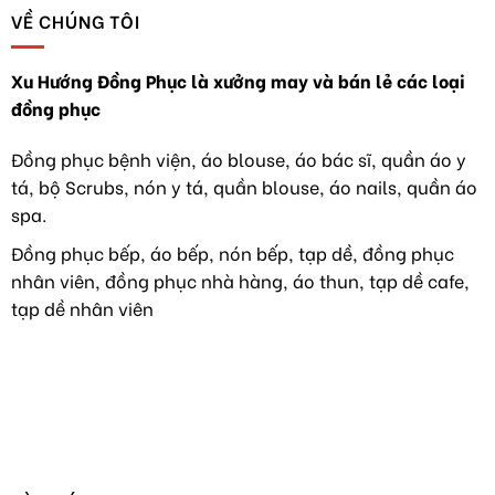
xu
ĐỂ
VỀ CHÚNG TÔI
áo
hướng
BÁC
blouse”
mới
SĨ
khoát
TỐT
lên
Xu Hướng Đồng Phục là xưởng may và bán lẻ các loại
NGHIỆP
trang
đồng phục
TẠI
phục
VIỆT
áo
NAM
dài
Đồng phục bệnh viện, áo blouse, áo bác sĩ, quần áo y
TIẾP
như
tá, bộ Scrubs, nón y tá, quần blouse, áo nails, quần áo
TỤC
hoa
HÀNH
hậu
spa.
NGHỀ
Y
Đồng phục bếp, áo bếp, nón bếp, tạp dề, đồng phục
TẠI
nhân viên, đồng phục nhà hàng, áo thun, tạp dề cafe,
MỸ
tạp dề nhân viên