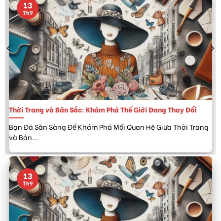
13
Th9
Thời Trang và Bản Sắc: Khám Phá Thế Giới Đang Thay Đổi
Bạn Đã Sẵn Sàng Để Khám Phá Mối Quan Hệ Giữa Thời Trang
và Bản...
13
Th9