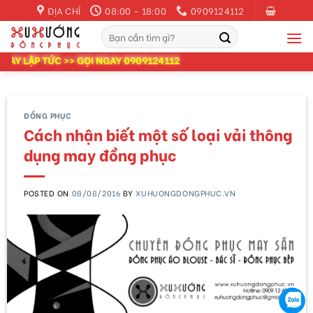
Skip
ĐỊA CHỈ
08:00 - 18:00
0909124112
to
Tìm
content
kiếm:
ỨC >> GỌI NGAY 0909124112
ĐỒNG PHỤC
Cách nhận biết một số loại vải thông
dụng may đồng phục
POSTED ON
08/08/2016
BY
XUHUONGDONGPHUC.VN