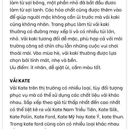
làm từ sợi bông, một phần nhỏ đã bắt đầu đươc
làm từ sợi lanh. Các hóa chất cũng được thêm vào
để giúp người mặc không cần ủi trước mà vải kaki
cũng không nhăn. Trang phục làm từ vải kaki
thường có đường may xếp li và có nhiều túi lớn,
nhỏ. Vải kaki tương đối dễ mặc, phù hợp cả với môi
trường công sở chỉn chu lẫn những cuộc vui chơi
thoải mái. Vào mùa hè, vải kaki thường được lựa
chọn bởi tính mát, nhẹ và bền.
Ưu điểm: ít nhăn, dễ giặt ủi, cầm màu tốt.
VẢI KATE
Vải Kate trên thị trường có nhiều loại, tùy đối tượng
phục vụ mà có thể sử dụng các chất liệu vải khác
nhau. Sắp xếp theo giá từ thấp nhất đến cao nhất
có thể liệt kê ra vải Kate Nam Triều Tiên, Kate Silk,
Kate Polin, Kate Ford, Kate Mỹ hay Kate Ý, kate thun.
Trong kate ford cũng còn có nhiều loại khác nhau