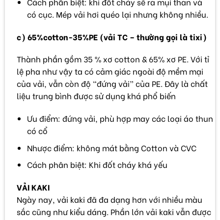
Cách phân biệt: khi đốt cháy sẽ ra mụi than và
có cục. Mép vải hơi quéo lại nhưng không nhiều.
c) 65%cotton-35%PE (vải TC – thường gọi là tixi)
Thành phần gồm 35 % xơ cotton & 65% xơ PE. Với tỉ
lệ pha như vậy ta có cảm giác ngoài độ mềm mại
của vải, vẫn còn độ “đứng vải” của PE. Đây là chất
liệu trung bình được sử dụng khá phổ biến
Ưu điểm: đứng vải, phù hợp may các loại áo thun
có cổ
Nhược điểm: không mát bằng Cotton và CVC
Cách phân biệt: Khi đốt cháy khá yếu
VẢI KAKI
Ngày nay, vải kaki đã đa dạng hơn với nhiều màu
sắc cũng như kiểu dáng. Phần lớn vải kaki vẫn được