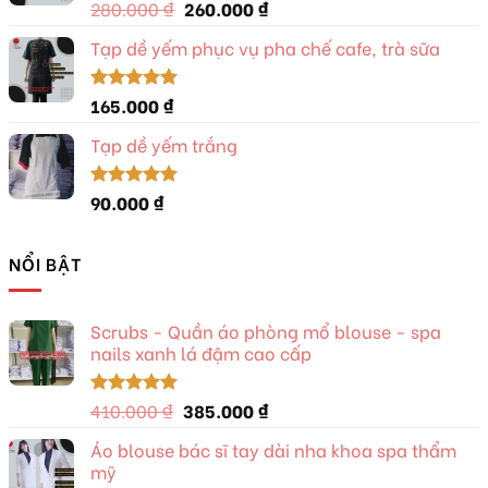
385.000 ₫.
Giá
Giá
280.000
₫
260.000
₫
Được xếp
hạng
5.00
gốc
hiện
5 sao
Tạp dề yếm phục vụ pha chế cafe, trà sữa
là:
tại
280.000 ₫.
là:
260.000 ₫.
165.000
₫
Được xếp
hạng
5.00
5 sao
Tạp dề yếm trắng
90.000
₫
Được xếp
hạng
5.00
5 sao
NỔI BẬT
Scrubs - Quần áo phòng mổ blouse - spa
nails xanh lá đậm cao cấp
Giá
Giá
410.000
₫
385.000
₫
Được xếp
hạng
5.00
gốc
hiện
5 sao
Áo blouse bác sĩ tay dài nha khoa spa thẩm
là:
tại
mỹ
410.000 ₫.
là: