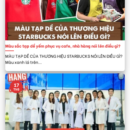
Màu sắc tạp dề yếm phục vụ cafe, nhà hàng nói lên điều gì?
MÀU TẠP DỀ CỦA THƯƠNG HIỆU STARBUCKS NÓI LÊN ĐIỀU GÌ?
Màu xanh lá trên...
17
Th5