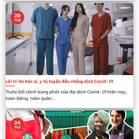
20
Th8
Lời tri ân bác sĩ, y tá tuyến đầu chống dịch Covid-19
Trước bối cảnh bùng phát của đại dịch Covid-19 hiện nay,
toàn Đảng, toàn quân...
24
Th7