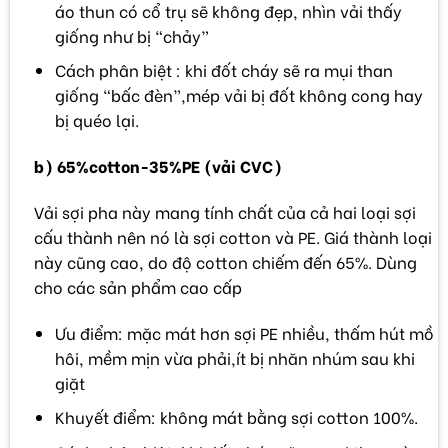
áo thun có cổ trụ sẽ không đẹp, nhìn vải thấy
giống như bị “chảy”
Cách phân biệt : khi đốt cháy sẽ ra mụi than
giống “bấc đèn”,mép vải bị đốt không cong hay
bị quéo lại.
b) 65%cotton-35%PE (vải CVC)
Vải sợi pha này mang tính chất của cả hai loại sợi
cấu thành nên nó là sợi cotton và PE. Giá thành loại
này cũng cao, do độ cotton chiếm đến 65%. Dùng
cho các sản phẩm cao cấp
Ưu điểm: mặc mát hơn sợi PE nhiều, thấm hút mồ
hôi, mềm mịn vừa phải,ít bị nhăn nhúm sau khi
giặt
Khuyết điểm: không mát bằng sợi cotton 100%.