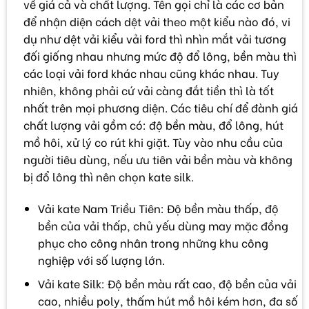
về giá cả và chất lượng. Tên gọi chỉ là các cơ bản
để nhận diện cách dệt vải theo một kiểu nào đó, vi
dụ như dệt vải kiểu vải ford thì nhìn mắt vải tương
đối giống nhau nhưng mức độ đổ lông, bền màu thì
các loại vải ford khác nhau cũng khác nhau. Tuy
nhiên, không phải cứ vải càng đắt tiền thì là tốt
nhất trên mọi phương diện. Các tiêu chí để đành giá
chất lượng vải gồm có: độ bền màu, đổ lông, hút
mồ hôi, xử lý co rút khi giặt. Tùy vào nhu cầu của
người tiêu dùng, nếu ưu tiên vải bền màu và không
bị đổ lông thì nên chọn kate silk.
Vải kate Nam Triều Tiên: Độ bền màu thấp, độ
bền của vải thấp, chủ yếu dùng may mặc đồng
phục cho công nhân trong những khu công
nghiệp với số lượng lớn.
Vải kate Silk: Độ bền màu rất cao, độ bền của vải
cao, nhiều poly, thấm hút mồ hôi kém hơn, đa số