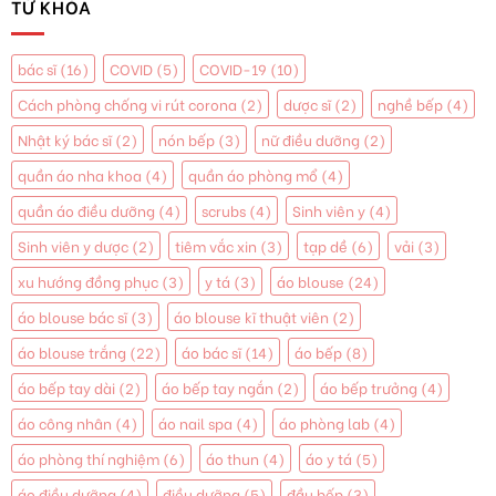
TỪ KHÓA
bác sĩ
(16)
COVID
(5)
COVID-19
(10)
Cách phòng chống vi rút corona
(2)
dược sĩ
(2)
nghề bếp
(4)
Nhật ký bác sĩ
(2)
nón bếp
(3)
nữ điều dưỡng
(2)
quần áo nha khoa
(4)
quần áo phòng mổ
(4)
quần áo điều dưỡng
(4)
scrubs
(4)
Sinh viên y
(4)
Sinh viên y dược
(2)
tiêm vắc xin
(3)
tạp dề
(6)
vải
(3)
xu hướng đồng phục
(3)
y tá
(3)
áo blouse
(24)
áo blouse bác sĩ
(3)
áo blouse kĩ thuật viên
(2)
áo blouse trắng
(22)
áo bác sĩ
(14)
áo bếp
(8)
áo bếp tay dài
(2)
áo bếp tay ngắn
(2)
áo bếp trưởng
(4)
áo công nhân
(4)
áo nail spa
(4)
áo phòng lab
(4)
áo phòng thí nghiệm
(6)
áo thun
(4)
áo y tá
(5)
áo điều dưỡng
(4)
điều dưỡng
(5)
đầu bếp
(3)