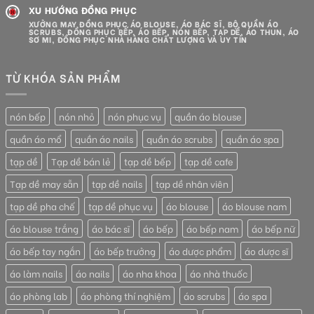
XU HƯỚNG ĐỒNG PHỤC
XƯỞNG MAY ĐỒNG PHỤC ÁO BLOUSE, ÁO BÁC SĨ, BỘ QUẦN ÁO
SCRUBS, ĐỒNG PHỤC BẾP, ÁO BẾP, NÓN BẾP, TẠP DỀ, ÁO THUN, ÁO
SƠ MI, ĐỒNG PHỤC NHÀ HÀNG CHẤT LƯỢNG VÀ UY TÍN
TỪ KHÓA SẢN PHẨM
nón bếp
nón nhỏ
nón phục vụ
quần áo blouse
quần áo mổ
quần áo nails
quần áo scrubs
quần áo spa
tạp dề
Tạp dề bán lẻ
tạp dề bếp
tạp dề cafe
Tạp dề may sẵn
tạp dề nails
tạp dề nhân viên
tạp dề pha chế
tạp dề phục vụ
áo blouse
áo blouse nam
áo blouse trắng
áo bác sĩ
áo bếp
áo bếp nam
áo bếp nữ
áo bếp tay ngắn
áo bếp trưởng
áo dược phẩm
áo dược sĩ
áo làm nails
áo nails
áo nha khoa
áo nhà thuốc
áo phòng lab
áo phòng thí nghiệm
áo scrubs
áo spa