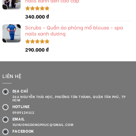
nails xanh đen cao cấp
340.000
₫
Được xếp
hạng
5.00
5 sao
Scrubs - Quần áo phòng mổ blouse - spa
nails xanh dương
290.000
₫
Được xếp
hạng
5.00
5 sao
LIÊN HỆ
ĐỊA CHỈ
26A NGUYỄN THÁI HỌC, PHƯỜNG TÂN THÀNH, QUẬN TÂN PHÚ, TP
HCM
HOTLINE
0909124112
EMAIL
XUHUONGDONGPHUC@GMAIL.COM
FACEBOOK