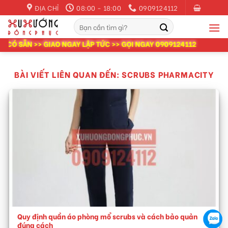
Skip
ĐỊA CHỈ
08:00 - 18:00
0909124112
to
Tìm
content
kiếm:
Ó SẴN >> GIAO NGAY LẬP TỨC >> GỌI NGAY 0909124112
BÀI VIẾT LIÊN QUAN ĐẾN:
SCRUBS PHARMACITY
Quy định quần áo phòng mổ scrubs và cách bảo quản
đúng cách