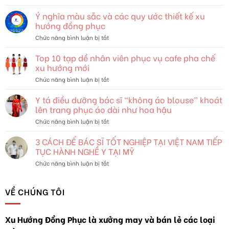
Thời
Trang
Ý nghĩa màu sẵc và các quy ước thiết kế xu
và
hướng đồng phục
Bản
ở
Chức năng bình luận bị tắt
Sắc:
Ý
Khám
nghĩa
Top 10 tạp dề nhân viên phục vụ cafe pha chế
Phá
màu
Thế
xu hướng mới
sẵc
Giới
ở
Chức năng bình luận bị tắt
và
Đang
Top
các
Thay
10
Y tá điều dưỡng bác sĩ “không áo blouse” khoát
quy
Đổi
tạp
ước
lên trang phục áo dài như hoa hậu
dề
thiết
ở
Chức năng bình luận bị tắt
nhân
kế
Y
viên
xu
tá
3 CÁCH ĐỂ BÁC SĨ TỐT NGHIỆP TẠI VIỆT NAM TIẾP
phục
hướng
điều
vụ
TỤC HÀNH NGHỀ Y TẠI MỸ
đồng
dưỡng
cafe
phục
ở
Chức năng bình luận bị tắt
bác
pha
3
sĩ
chế
CÁCH
“không
xu
ĐỂ
VỀ CHÚNG TÔI
áo
hướng
BÁC
blouse”
mới
SĨ
khoát
TỐT
lên
Xu Hướng Đồng Phục là xưởng may và bán lẻ các loại
NGHIỆP
trang