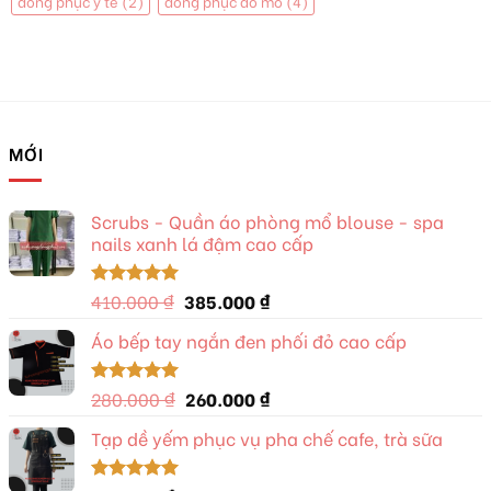
đồng phục y tế
(2)
đồng phục đồ mổ
(4)
MỚI
Scrubs - Quần áo phòng mổ blouse - spa
nails xanh lá đậm cao cấp
Giá
Giá
410.000
₫
385.000
₫
Được xếp
hạng
5.00
gốc
hiện
5 sao
Áo bếp tay ngắn đen phối đỏ cao cấp
là:
tại
410.000 ₫.
là:
385.000 ₫.
Giá
Giá
280.000
₫
260.000
₫
Được xếp
hạng
5.00
gốc
hiện
5 sao
Tạp dề yếm phục vụ pha chế cafe, trà sữa
là:
tại
280.000 ₫.
là:
260.000 ₫.