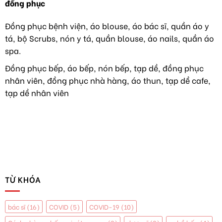
đồng phục
TẠI
phục
VIỆT
áo
NAM
dài
Đồng phục bệnh viện, áo blouse, áo bác sĩ, quần áo y
TIẾP
như
tá, bộ Scrubs, nón y tá, quần blouse, áo nails, quần áo
TỤC
hoa
HÀNH
hậu
spa.
NGHỀ
Y
Đồng phục bếp, áo bếp, nón bếp, tạp dề, đồng phục
TẠI
nhân viên, đồng phục nhà hàng, áo thun, tạp dề cafe,
MỸ
tạp dề nhân viên
TỪ KHÓA
bác sĩ
(16)
COVID
(5)
COVID-19
(10)