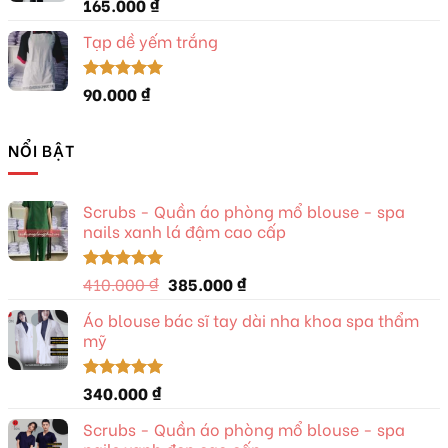
165.000
₫
Được xếp
hạng
5.00
5 sao
Tạp dề yếm trắng
90.000
₫
Được xếp
hạng
5.00
5 sao
NỔI BẬT
Scrubs - Quần áo phòng mổ blouse - spa
nails xanh lá đậm cao cấp
Giá
Giá
410.000
₫
385.000
₫
Được xếp
hạng
5.00
gốc
hiện
5 sao
Áo blouse bác sĩ tay dài nha khoa spa thẩm
là:
tại
mỹ
410.000 ₫.
là:
385.000 ₫.
340.000
₫
Được xếp
hạng
5.00
5 sao
Scrubs - Quần áo phòng mổ blouse - spa