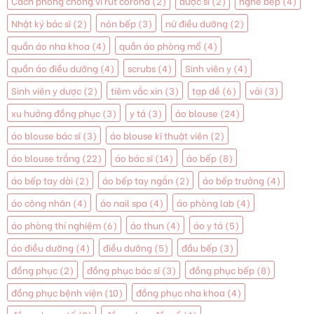
Cách phòng chống vi rút corona
(2)
dược sĩ
(2)
nghề bếp
(4)
Nhật ký bác sĩ
(2)
nón bếp
(3)
nữ điều dưỡng
(2)
quần áo nha khoa
(4)
quần áo phòng mổ
(4)
quần áo điều dưỡng
(4)
scrubs
(4)
Sinh viên y
(4)
Sinh viên y dược
(2)
tiêm vắc xin
(3)
tạp dề
(6)
vải
(3)
xu hướng đồng phục
(3)
y tá
(3)
áo blouse
(24)
áo blouse bác sĩ
(3)
áo blouse kĩ thuật viên
(2)
áo blouse trắng
(22)
áo bác sĩ
(14)
áo bếp
(8)
áo bếp tay dài
(2)
áo bếp tay ngắn
(2)
áo bếp trưởng
(4)
áo công nhân
(4)
áo nail spa
(4)
áo phòng lab
(4)
áo phòng thí nghiệm
(6)
áo thun
(4)
áo y tá
(5)
áo điều dưỡng
(4)
điều dưỡng
(5)
đầu bếp
(3)
đồng phục
(2)
đồng phục bác sĩ
(3)
đồng phục bếp
(8)
đồng phục bệnh viện
(10)
đồng phục nha khoa
(4)