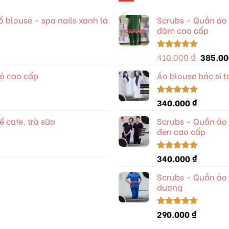
blouse - spa nails xanh lá
Scrubs - Quần áo 
đậm cao cấp
Giá
410.000
₫
385.0
Được xếp
hạng
5.00
gốc
5 sao
đỏ cao cấp
Áo blouse bác sĩ 
là:
410.000
0 ₫.
340.000
₫
Được xếp
hạng
5.00
5 sao
 cafe, trà sữa
Scrubs - Quần áo 
đen cao cấp
0 ₫.
340.000
₫
Được xếp
hạng
5.00
5 sao
Scrubs - Quần áo 
dương
290.000
₫
Được xếp
hạng
5.00
5 sao