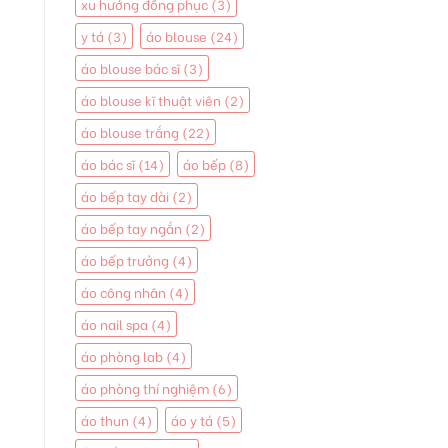
xu hướng đồng phục
(3)
y tá
(3)
áo blouse
(24)
áo blouse bác sĩ
(3)
áo blouse kĩ thuật viên
(2)
áo blouse trắng
(22)
áo bác sĩ
(14)
áo bếp
(8)
áo bếp tay dài
(2)
áo bếp tay ngắn
(2)
áo bếp trưởng
(4)
áo công nhân
(4)
áo nail spa
(4)
áo phòng lab
(4)
áo phòng thí nghiệm
(6)
áo thun
(4)
áo y tá
(5)