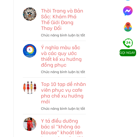
Thời Trang và Bản
Sắc: Khám Phá
Thế Giới Đang
Thay Đổi
ở
Chức năng bình luận bị tắt
Thời
Trang
Ý nghĩa màu sẵc
và
và các quy ước
GỌI NGAY
Bản
thiết kế xu hướng
Sắc:
đồng phục
Khám
Phá
ở
Chức năng bình luận bị tắt
Thế
Ý
Giới
nghĩa
Top 10 tạp dề nhân
Đang
màu
viên phục vụ cafe
Thay
sẵc
pha chế xu hướng
Đổi
và
mới
các
quy
ở
Chức năng bình luận bị tắt
ước
Top
thiết
10
Y tá điều dưỡng
kế
tạp
bác sĩ “không áo
xu
dề
blouse” khoát lên
hướng
nhân