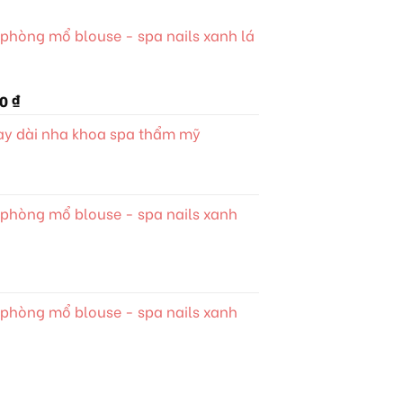
phòng mổ blouse - spa nails xanh lá
Giá
00
₫
hiện
tay dài nha khoa spa thẩm mỹ
tại
 ₫.
là:
385.000 ₫.
phòng mổ blouse - spa nails xanh
phòng mổ blouse - spa nails xanh