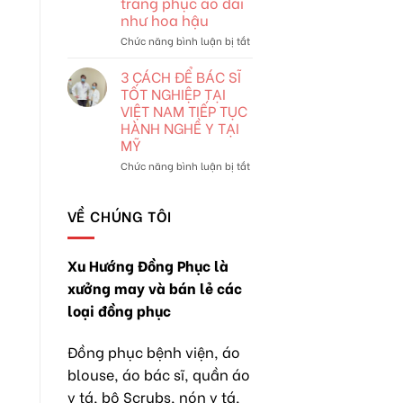
trang phục áo dài
đồng
viên
như hoa hậu
phục
phục
vụ
ở
Chức năng bình luận bị tắt
cafe
Y
pha
tá
3 CÁCH ĐỂ BÁC SĨ
chế
điều
TỐT NGHIỆP TẠI
xu
dưỡng
VIỆT NAM TIẾP TỤC
hướng
bác
HÀNH NGHỀ Y TẠI
mới
sĩ
MỸ
“không
áo
ở
Chức năng bình luận bị tắt
blouse”
3
khoát
CÁCH
lên
ĐỂ
VỀ CHÚNG TÔI
trang
BÁC
phục
SĨ
áo
TỐT
Xu Hướng Đồng Phục là
dài
NGHIỆP
xưởng may và bán lẻ các
như
TẠI
hoa
VIỆT
loại đồng phục
hậu
NAM
TIẾP
Đồng phục bệnh viện, áo
TỤC
HÀNH
blouse, áo bác sĩ, quần áo
NGHỀ
y tá, bộ Scrubs, nón y tá,
Y