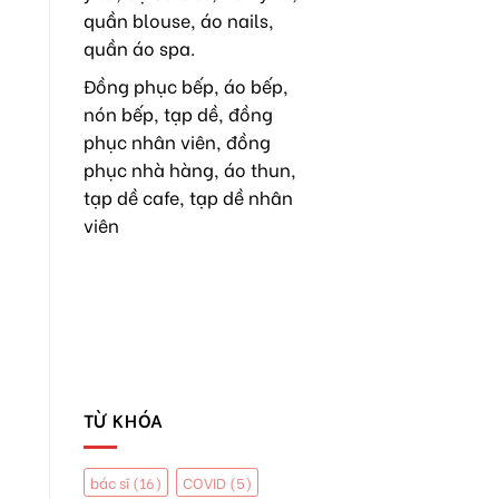
TẠI
quần blouse, áo nails,
MỸ
quần áo spa.
Đồng phục bếp, áo bếp,
nón bếp, tạp dề, đồng
phục nhân viên, đồng
phục nhà hàng, áo thun,
tạp dề cafe, tạp dề nhân
viên
TỪ KHÓA
bác sĩ
(16)
COVID
(5)