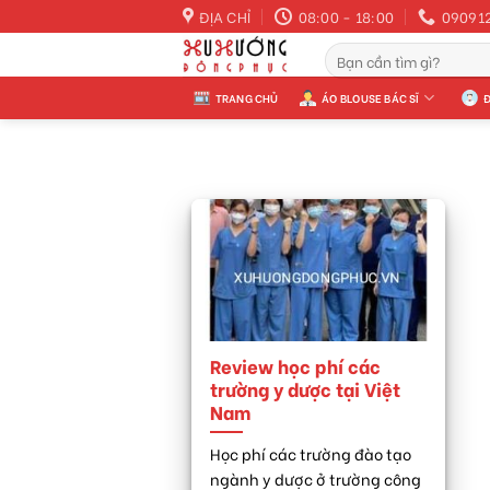
Skip
HÀNG CÓ SẴN >> GIAO NGAY LẬP TỨC >> GỌI NGAY 0
ĐỊA CHỈ
08:00 - 18:00
09091
to
Tìm
content
kiếm:
TRANG CHỦ
ÁO BLOUSE BÁC SĨ
Đ
Review học phí các
trường y dược tại Việt
Nam
Học phí các trường đào tạo
ngành y dược ở trường công