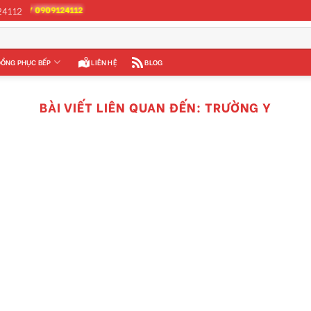
909124112
24112
ỒNG PHỤC BẾP
LIÊN HỆ
BLOG
BÀI VIẾT LIÊN QUAN ĐẾN:
TRƯỜNG Y