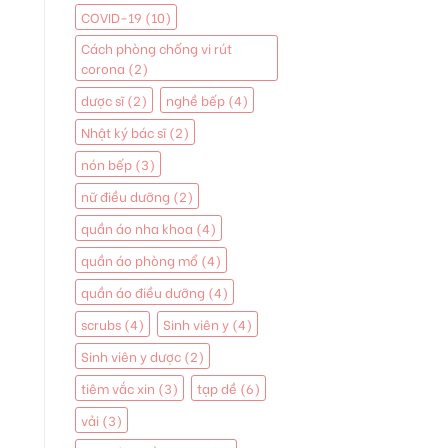
COVID-19
(10)
Cách phòng chống vi rút
corona
(2)
dược sĩ
(2)
nghề bếp
(4)
Nhật ký bác sĩ
(2)
nón bếp
(3)
nữ điều dưỡng
(2)
quần áo nha khoa
(4)
quần áo phòng mổ
(4)
quần áo điều dưỡng
(4)
scrubs
(4)
Sinh viên y
(4)
Sinh viên y dược
(2)
tiêm vắc xin
(3)
tạp dề
(6)
vải
(3)