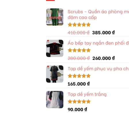
Scrubs - Quần áo phòng mổ 
đậm cao cấp
Giá
Giá
410.000
₫
385.000
₫
Được xếp
hạng
5.00
gốc
hiện
5 sao
Áo bếp tay ngắn đen phối 
là:
tại
410.000 ₫.
là:
385.00
Giá
Giá
280.000
₫
260.000
₫
Được xếp
hạng
5.00
gốc
hiện
5 sao
Tạp dề yếm phục vụ pha chế
là:
tại
280.000 ₫.
là:
260.00
165.000
₫
Được xếp
hạng
5.00
5 sao
Tạp dề yếm trắng
90.000
₫
Được xếp
hạng
5.00
5 sao