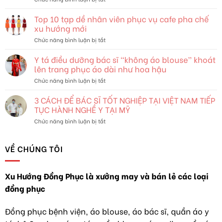
Sắc:
Ý
Khám
nghĩa
Top 10 tạp dề nhân viên phục vụ cafe pha chế
Phá
màu
Thế
xu hướng mới
sẵc
Giới
ở
Chức năng bình luận bị tắt
và
Đang
Top
các
Thay
10
Y tá điều dưỡng bác sĩ “không áo blouse” khoát
quy
Đổi
tạp
ước
lên trang phục áo dài như hoa hậu
dề
thiết
ở
Chức năng bình luận bị tắt
nhân
kế
Y
viên
xu
tá
3 CÁCH ĐỂ BÁC SĨ TỐT NGHIỆP TẠI VIỆT NAM TIẾP
phục
hướng
điều
vụ
TỤC HÀNH NGHỀ Y TẠI MỸ
đồng
dưỡng
cafe
phục
ở
Chức năng bình luận bị tắt
bác
pha
3
sĩ
chế
CÁCH
“không
xu
ĐỂ
VỀ CHÚNG TÔI
áo
hướng
BÁC
blouse”
mới
SĨ
khoát
TỐT
lên
Xu Hướng Đồng Phục là xưởng may và bán lẻ các loại
NGHIỆP
trang
đồng phục
TẠI
phục
VIỆT
áo
NAM
dài
Đồng phục bệnh viện, áo blouse, áo bác sĩ, quần áo y
TIẾP
như
TỤC