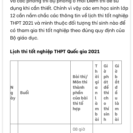
và các phòng thi dự phòng ở mỗi Điểm thi để sử
dụng khi cần thiết. Chính vì vậy các em học sinh lớp
12 cần nắm chắc các thông tin về lịch thi tốt nghiệp
THPT 2021 và mình thuộc đối tượng thí sinh nào để
có tham gia thi tốt nghiệp theo đúng quy định của
Bộ giáo dục.
Lịch thi tốt nghiệp THPT Quốc gia 2021
T
Gi
Gi
h
ờ
ờ
Bài thi/
ời
ph
b
Môn thi
gi
át
ắt
N
thành
a
đề
đ
g
Buổi
phần
n
thi
ầ
ày
của bài
l
ch
u
thi tổ
à
o
là
hợp
m
thí
m
b
sin
b
ài
h
ài
08 giờ