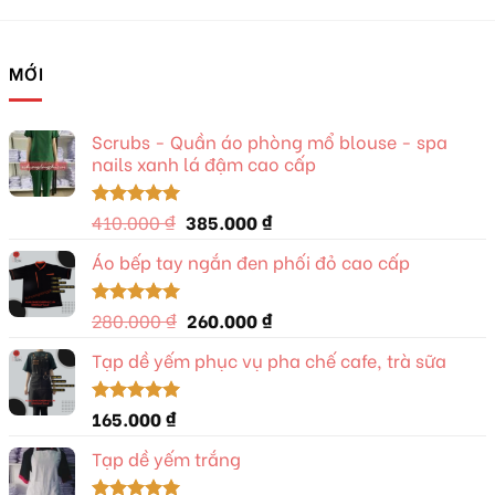
MỚI
Scrubs - Quần áo phòng mổ blouse - spa
nails xanh lá đậm cao cấp
Giá
Giá
410.000
₫
385.000
₫
Được xếp
hạng
5.00
gốc
hiện
5 sao
Áo bếp tay ngắn đen phối đỏ cao cấp
là:
tại
410.000 ₫.
là:
385.000 ₫.
Giá
Giá
280.000
₫
260.000
₫
Được xếp
hạng
5.00
gốc
hiện
5 sao
Tạp dề yếm phục vụ pha chế cafe, trà sữa
là:
tại
280.000 ₫.
là:
260.000 ₫.
165.000
₫
Được xếp
hạng
5.00
5 sao
Tạp dề yếm trắng