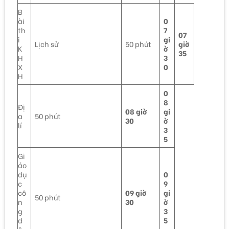
B
ài
0
th
7
07
i
gi
Lịch sử
50 phút
giờ
K
ờ
35
H
3
X
0
H
0
8
Đị
08 giờ
gi
a
50 phút
30
ờ
lí
3
5
Gi
áo
dụ
0
c
9
cô
09 giờ
gi
50 phút
n
30
ờ
g
3
d
5