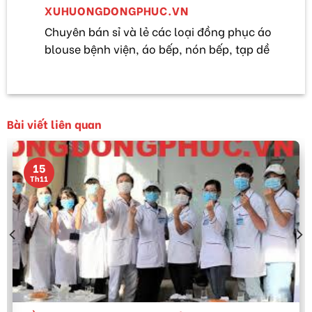
XUHUONGDONGPHUC.VN
Chuyên bán sỉ và lẻ các loại đồng phục áo
blouse bệnh viện, áo bếp, nón bếp, tạp dề
Bài viết liên quan
15
Th11