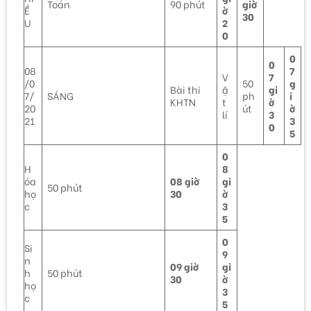
Toán
90 phút
giờ
Ề
ờ
30
U
2
0
0
0
08
7
V
7
/0
50
g
Bài thi
ậ
gi
7/
SÁNG
ph
i
KHTN
t
ờ
20
út
ờ
lí
3
21
3
0
5
0
H
8
óa
08 giờ
gi
50 phút
họ
30
ờ
c
3
5
0
Si
9
n
09 giờ
gi
h
50 phút
30
ờ
họ
3
c
5