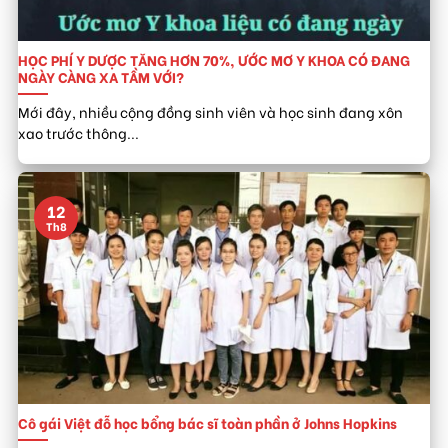
HỌC PHÍ Y DƯỢC TĂNG HƠN 70%, ƯỚC MƠ Y KHOA CÓ ĐANG
NGÀY CÀNG XA TẦM VỚI?
Mới đây, nhiều cộng đồng sinh viên và học sinh đang xôn
xao trước thông...
12
Th8
Cô gái Việt đỗ học bổng bác sĩ toàn phần ở Johns Hopkins