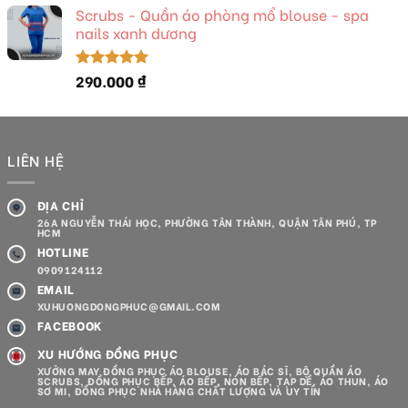
5 sao
Scrubs - Quần áo phòng mổ blouse - spa
nails xanh dương
290.000
₫
Được xếp
hạng
5.00
5 sao
LIÊN HỆ
ĐỊA CHỈ
26A NGUYỄN THÁI HỌC, PHƯỜNG TÂN THÀNH, QUẬN TÂN PHÚ, TP
HCM
HOTLINE
0909124112
EMAIL
XUHUONGDONGPHUC@GMAIL.COM
FACEBOOK
XU HƯỚNG ĐỒNG PHỤC
XƯỞNG MAY ĐỒNG PHỤC ÁO BLOUSE, ÁO BÁC SĨ, BỘ QUẦN ÁO
SCRUBS, ĐỒNG PHỤC BẾP, ÁO BẾP, NÓN BẾP, TẠP DỀ, ÁO THUN, ÁO
SƠ MI, ĐỒNG PHỤC NHÀ HÀNG CHẤT LƯỢNG VÀ UY TÍN