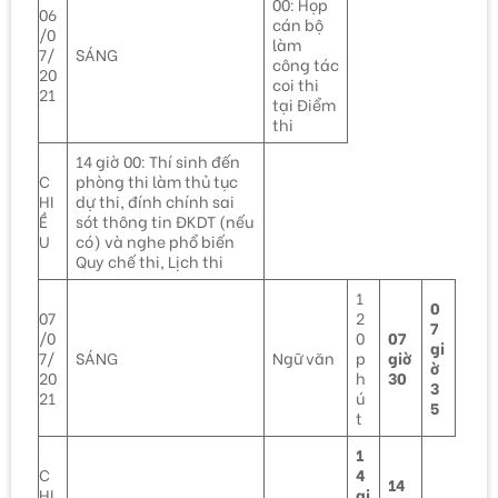
00: Họp
06
cán bộ
/0
làm
7/
SÁNG
công tác
20
coi thi
21
tại Điểm
thi
14 giờ 00: Thí sinh đến
C
phòng thi làm thủ tục
HI
dự thi, đính chính sai
Ề
sót thông tin ĐKDT (nếu
U
có) và nghe phổ biến
Quy chế thi, Lịch thi
1
0
07
2
7
/0
0
07
gi
7/
SÁNG
Ngữ văn
p
giờ
ờ
20
h
30
3
21
ú
5
t
1
C
4
14
HI
gi