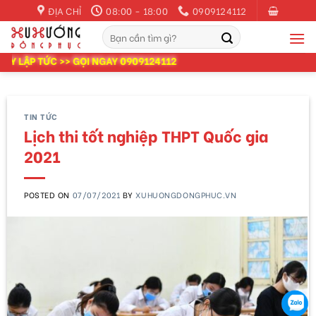
Skip
ĐỊA CHỈ
08:00 - 18:00
0909124112
to
Tìm
content
kiếm:
 >> GỌI NGAY 0909124112
TIN TỨC
Lịch thi tốt nghiệp THPT Quốc gia
2021
POSTED ON
07/07/2021
BY
XUHUONGDONGPHUC.VN