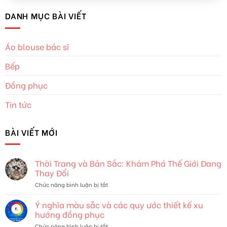
DANH MỤC BÀI VIẾT
Áo blouse bác sĩ
Bếp
Đồng phục
Tin tức
BÀI VIẾT MỚI
Thời Trang và Bản Sắc: Khám Phá Thế Giới Đang
Thay Đổi
ở
Chức năng bình luận bị tắt
Thời
Trang
Ý nghĩa màu sẵc và các quy ước thiết kế xu
và
hướng đồng phục
Bản
ở
Chức năng bình luận bị tắt