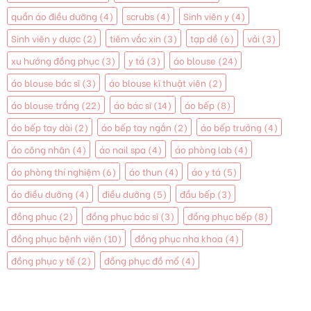
quần áo điều dưỡng
(4)
scrubs
(4)
Sinh viên y
(4)
Sinh viên y dược
(2)
tiêm vắc xin
(3)
tạp dề
(6)
vải
(3)
xu hướng đồng phục
(3)
y tá
(3)
áo blouse
(24)
áo blouse bác sĩ
(3)
áo blouse kĩ thuật viên
(2)
áo blouse trắng
(22)
áo bác sĩ
(14)
áo bếp
(8)
áo bếp tay dài
(2)
áo bếp tay ngắn
(2)
áo bếp trưởng
(4)
áo công nhân
(4)
áo nail spa
(4)
áo phòng lab
(4)
áo phòng thí nghiệm
(6)
áo thun
(4)
áo y tá
(5)
áo điều dưỡng
(4)
điều dưỡng
(5)
đầu bếp
(3)
đồng phục
(2)
đồng phục bác sĩ
(3)
đồng phục bếp
(8)
đồng phục bệnh viện
(10)
đồng phục nha khoa
(4)
đồng phục y tế
(2)
đồng phục đồ mổ
(4)