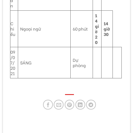
â
n
1
4
C
14
gi
hi
Ngoại ngữ
60 phút
giờ
ờ
ều
30
2
0
09
/0
Dự
7/
SÁNG
phòng
20
21