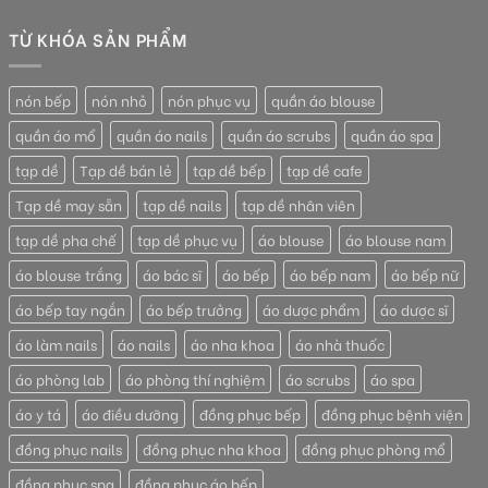
TỪ KHÓA SẢN PHẨM
nón bếp
nón nhỏ
nón phục vụ
quần áo blouse
quần áo mổ
quần áo nails
quần áo scrubs
quần áo spa
tạp dề
Tạp dề bán lẻ
tạp dề bếp
tạp dề cafe
Tạp dề may sẵn
tạp dề nails
tạp dề nhân viên
tạp dề pha chế
tạp dề phục vụ
áo blouse
áo blouse nam
áo blouse trắng
áo bác sĩ
áo bếp
áo bếp nam
áo bếp nữ
áo bếp tay ngắn
áo bếp trưởng
áo dược phẩm
áo dược sĩ
áo làm nails
áo nails
áo nha khoa
áo nhà thuốc
áo phòng lab
áo phòng thí nghiệm
áo scrubs
áo spa
áo y tá
áo điều dưỡng
đồng phục bếp
đồng phục bệnh viện
đồng phục nails
đồng phục nha khoa
đồng phục phòng mổ
đồng phục spa
đồng phục áo bếp