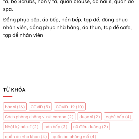
tá, bộ Scrubs, nón y tá, quần blouse, áo nails, quần áo
hoa
HÀNH
hậu
spa.
NGHỀ
Y
Đồng phục bếp, áo bếp, nón bếp, tạp dề, đồng phục
TẠI
nhân viên, đồng phục nhà hàng, áo thun, tạp dề cafe,
MỸ
tạp dề nhân viên
TỪ KHÓA
bác sĩ
(16)
COVID
(5)
COVID-19
(10)
Cách phòng chống vi rút corona
(2)
dược sĩ
(2)
nghề bếp
(4)
Nhật ký bác sĩ
(2)
nón bếp
(3)
nữ điều dưỡng
(2)
quần áo nha khoa
(4)
quần áo phòng mổ
(4)