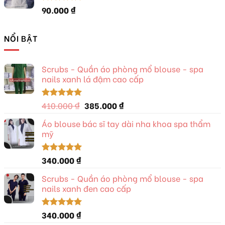
90.000
₫
Được xếp
hạng
5.00
5 sao
NỔI BẬT
Scrubs - Quần áo phòng mổ blouse - spa
nails xanh lá đậm cao cấp
Giá
Giá
410.000
₫
385.000
₫
Được xếp
hạng
5.00
gốc
hiện
5 sao
Áo blouse bác sĩ tay dài nha khoa spa thẩm
là:
tại
mỹ
410.000 ₫.
là:
385.000 ₫.
340.000
₫
Được xếp
hạng
5.00
5 sao
Scrubs - Quần áo phòng mổ blouse - spa
nails xanh đen cao cấp
340.000
₫
Được xếp
hạng
5.00